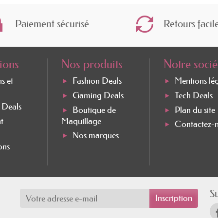
Paiement sécurisé
Retours facil
ions
Nos produits
Notre socié
ns et
Fashion Deals
Mentions lé
Gaming Deals
Tech Deals
e Deals
Boutique de
Plan du site
t
Maquillage
Contactez-
Nos marques
ons
S