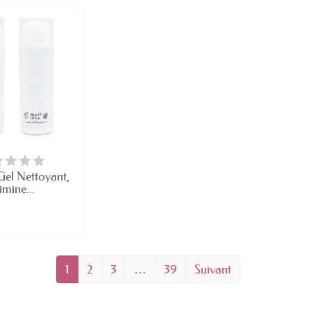
Gel Nettoyant,
imine...
1
2
3
…
39
Suivant