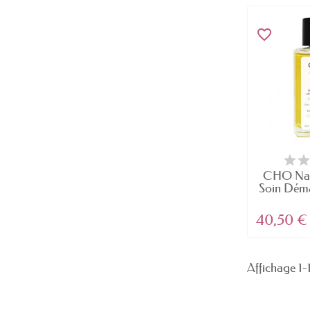
favorite_border
CHO Natu
Soin Déma
40,50 €
Affichage 1-1