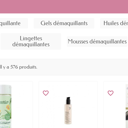
uillante
Gels démaquillants
Huiles dé
Lingettes
Mousses démaquillantes
démaquillantes
Il y a 576 produits.
favorite_border
favorite_border