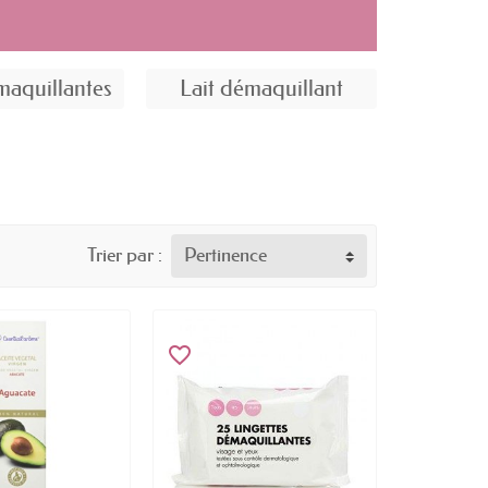
maquillantes
Lait démaquillant
Trier par :
Pertinence
favorite_border