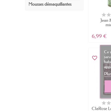
Mousses démaquillantes
Jean 
mic
rafraîc
6,99 €
Ce s
serv
favorite_border
habi
appu
Plu
ClaRose Lo