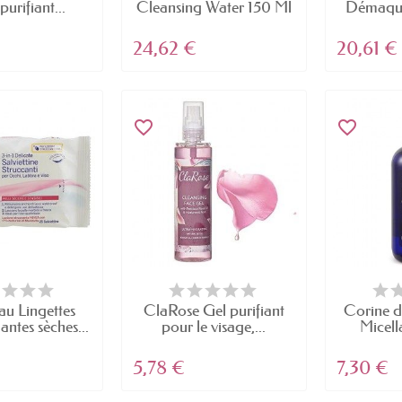
purifiant...
Cleansing Water 150 Ml
Démaquil
24,62 €
20,61 €
favorite_border
favorite_border
au Lingettes
ClaRose Gel purifiant
Corine d
ntes sèches...
pour le visage,...
Micella
5,78 €
7,30 €