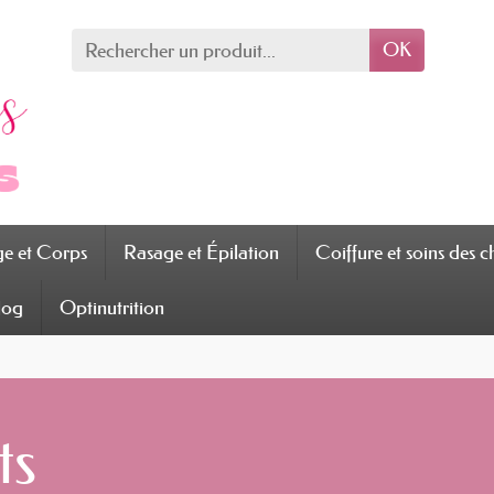
OK
ge et Corps
Rasage et Épilation
Coiffure et soins des 
log
Optinutrition
ts