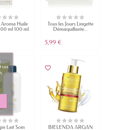
l Aroma Huile
Tous les Jours Lingette
100 ml 100 ml.
Démaquillante...
5,99 €
s
t vos
favorite_border
n,
in Lait Soin
BIELENDA ARGAN