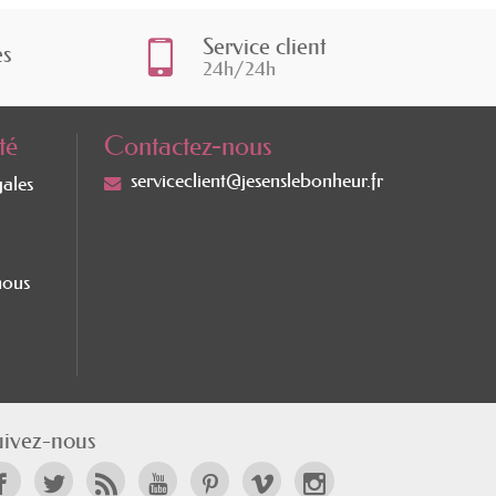
Service client
es
24h/24h
té
Contactez-nous
serviceclient@jesenslebonheur.fr
gales
nous
uivez-nous