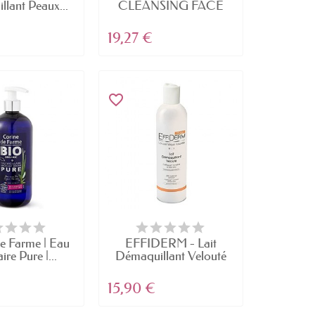
lant Peaux...
CLEANSING FACE
OIL Soin...
19,27 €
favorite_border
e Farme | Eau
EFFIDERM - Lait
ire Pure |...
Démaquillant Velouté
-...
15,90 €