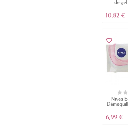
de gel 
10,82 €
favorite_border
Nivea E
Démaquilla
6,99 €