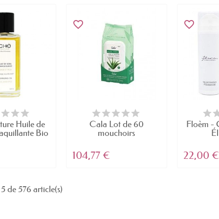
favorite_border
favorite_border
re Huile de
Cala Lot de 60
Floèm - 
quillante Bio
mouchoirs
Él
démaquillants à...
104,77 €
22,00 €
5 de 576 article(s)