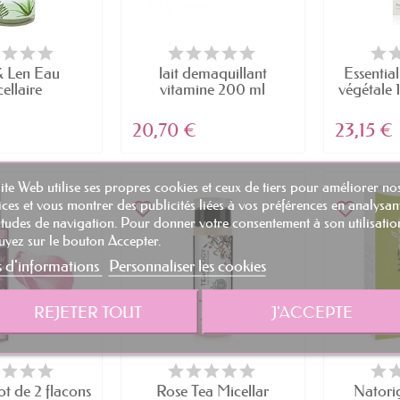
& Len Eau
lait demaquillant
Essentia
ellaire
vitamine 200 ml
végétale 
hissante...
20,70 €
23,15 €
ite Web utilise ses propres cookies et ceux de tiers pour améliorer no
ices et vous montrer des publicités liées à vos préférences en analysan
favorite_border
favorite_border
tudes de navigation. Pour donner votre consentement à son utilisatio
yez sur le bouton Accepter.
s d'informations
Personnaliser les cookies
REJETER TOUT
J'ACCEPTE
t de 2 flacons
Rose Tea Micellar
Natorig