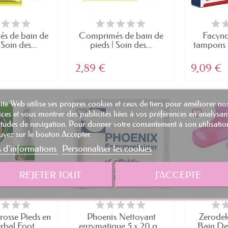
tains produits aident à réduire l'humidité excessi
 responsables des odeurs.
s de bain de
Comprimés de bain de
Facynd
 Soin des...
pieds | Soin des...
tampons d
itements favorisent une meilleure hygiène des pied
2,89 €
9,09 €
iminant les soucis d'odeurs de pieds, vous vous sen
ite Web utilise ses propres cookies et ceux de tiers pour améliorer no
tements sont conçus pour être discrets et pratique
favorite_border
favorite_border
ices et vous montrer des publicités liées à vos préférences en analysan
tudes de navigation. Pour donner votre consentement à son utilisatio
yez sur le bouton Accepter.
s d'informations
Personnaliser les cookies
des pieds frais et sans odeurs avec nos solutions 
 des Odeurs de Pieds
REJETER TOUT
J'ACCEPTE
es odeurs de pieds est simple et efficace :
oigneusement vos pieds et assurez-vous qu'ils so
rosse Pieds en
Phoenix Nettoyant
Zerodek
rbal Foot...
enzymatique 5 x 20 g...
Bain De 