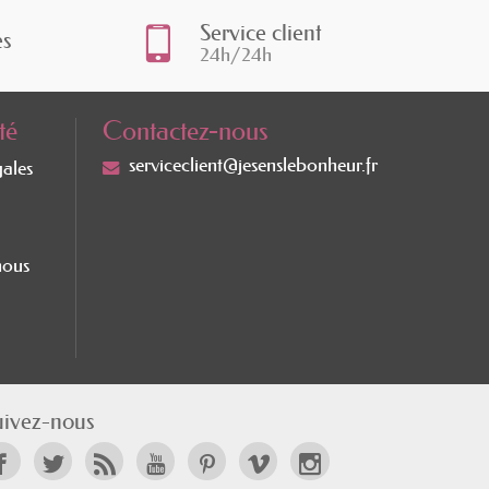
Service client
es
24h/24h
té
Contactez-nous
serviceclient@jesenslebonheur.fr
gales
nous
uivez-nous