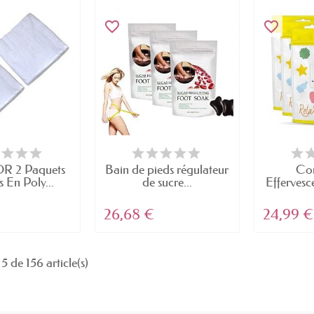
favorite_border
favorite_border
 2 Paquets
Bain de pieds régulateur
Co
 En Poly...
de sucre...
Effervesc
De 
26,68 €
24,99 €
5 de 156 article(s)