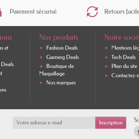
Paiement sécurisé
Retours facil
ions
Nos produits
Notre socié
ns et
Fashion Deals
Mentions lé
Gaming Deals
Tech Deals
e Deals
Boutique de
Plan du site
t
Maquillage
Contactez-
Nos marques
ons
S