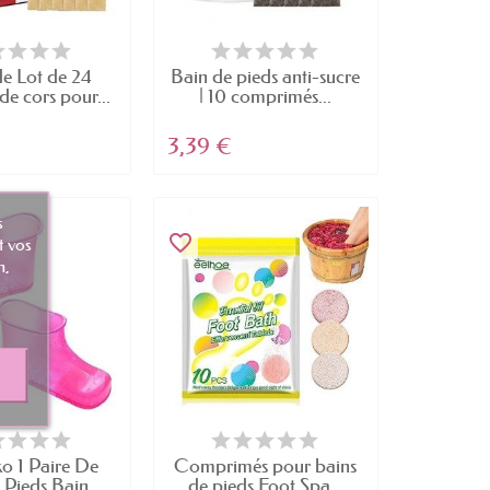
ve, prévenant ainsi le
e Lot de 24
Bain de pieds anti-sucre
e cors pour...
| 10 comprimés...
s en ciblant les bactéries et en
3,39 €
tirez plus confiant et à l'aise
s
s, faciles à intégrer dans votre
favorite_border
t vos
n,
spécialement formulées.
nt bien secs.
o 1 Paire De
Comprimés pour bains
Pieds Bain...
de pieds,Foot Spa...