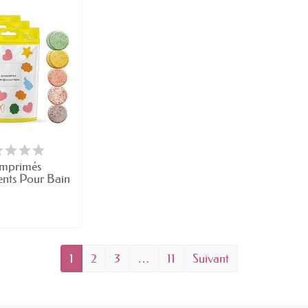
mprimés
ents Pour Bain
Pieds...
1
2
3
…
11
Suivant