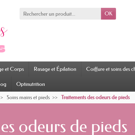
OK
ge et Corps
Rasage et Épilation
Coiffure et soins des 
log
Optinutrition
Soins mains et pieds
Traitements des odeurs de pieds
des odeurs de pieds