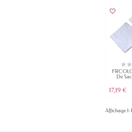
favorite_border
FRCOLOR
De Sacs
17,19 €
Affichage 1-1