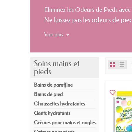
Éliminez les Odeurs de Pieds avec
Ne laissez pas les odeurs de pie
spécialement conçus pour élimine
Voir plus
Nos traitements des odeurs de pie
Les odeurs de pieds sont souvent
ces problèmes à la source, aidan
Soins mains et
fraîcheur tout au long de la jour
pieds
Libérez-vous des soucis d'odeurs
Bains de paraffine
alliez.
favorite_border
Bains de pied
Les Avantages des Traitements des
Chaussettes hydratantes
Nos traitements des odeurs de pi
Gants hydratants
Crèmes pour mains et ongles
Élimination des Odeurs :
Nos