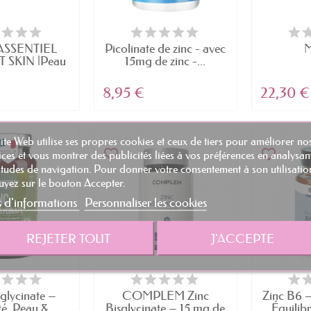
s : il aide à décomposer les aliments que nous m
ace.
SSENTIEL
Picolinate de zinc - avec
 peau, des cheveux et des ongles : il est nécessair
 SKIN |Peau
15mg de zinc -...
te &...
ges causés par les radicaux libres.
8,95 €
22,30 €
tionnement du système nerveux : il participe à la
ité de plusieurs neurotransmetteurs.
ite Web utilise ses propres cookies et ceux de tiers pour améliorer no
en zinc
favorite_border
favorite_border
ices et vous montrer des publicités liées à vos préférences en analysan
 une variété de problèmes de santé, tels que :
tudes de navigation. Pour donner votre consentement à son utilisatio
yez sur le bouton Accepter.
aire : un manque de zinc peut diminuer la produc
s d'informations
Personnaliser les cookies
sation de fatigue et une réduction de la force mu
REJETER TOUT
J'ACCEPTE
 cheveux et ongles cassants : une carence en zi
'eczéma ou le psoriasis, ainsi que la chute des chev
port insuffisant en zinc peut affaiblir le système 
sglycinate –
COMPLEM Zinc
Zinc B6 
é, Peau &...
Bisglycinate – 15 mg de
Équilibr