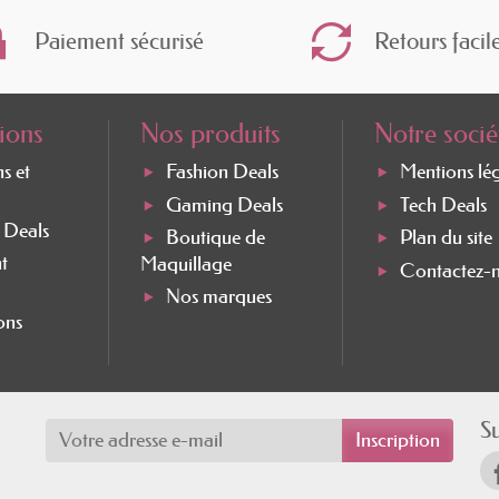
soins grâce aux compléments alimentaires
Paiement sécurisé
Retours facil
t alimentaire à base de zinc doit être guidé par 
à répondre à nos besoins individuels. N'hésitez pa
ions
Nos produits
Notre socié
er la dose adéquate de zinc et à surveiller réguli
ns et
Fashion Deals
Mentions lé
intenir une bonne santé.
Gaming Deals
Tech Deals
e Deals
Boutique de
Plan du site
t
Maquillage
Contactez-
Nos marques
ons
S