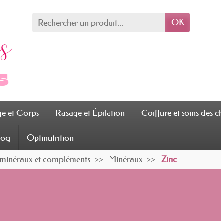
OK
ge et Corps
Rasage et Épilation
Coiffure et soins des 
log
Optinutrition
 minéraux et compléments
Minéraux
Zinc