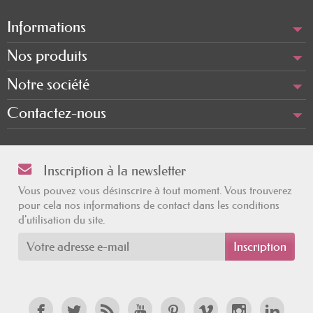
alimentation variée et équilibrée pour
Informations
apporter suffisamment de vitamine A à
Nos produits
notre organisme. Toutefois, certains
facteurs tels que des carences
Notre société
alimentaires ou des besoins accrus
Contactez-nous
nécessitent parfois d’avoir recours à un
complément alimentaire vitamine A.
Inscription à la newsletter
Choisir le bon complément alimentaire
vitamine A
Vous pouvez vous désinscrire à tout moment. Vous trouverez
pour cela nos informations de contact dans les conditions
Pour garantir un apport optimal en
d'utilisation du site.
vitamine A, il peut être nécessaire de se
tourner vers un
complément alimentaire
vitamine A
. Il existe différentes formes
présentes dans les compléments :