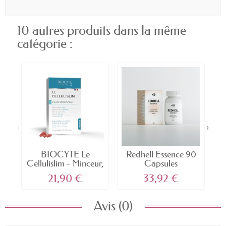
10 autres produits dans la même
catégorie :
‹
›
BIOCYTE Le
Redhell Essence 90
Ma
Cellulislim - Minceur,
Capsules
Aide à...
21,90 €
33,92 €
Avis (0)