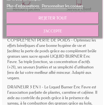
Plus d'informations
Personnaliser les cookies
Retours faciles
Service client
24h/24h
REJETER TOUT
Description
Commentaires
J'ACCEPTE
COMPLEMENT PERTE DE POIDS - Optimisez les
effets bénéfiques d'une bonne hygiène de vie et
facilitez la perte de poids grâce au complément brûle
graisses sans sucre ajouté LIQUID BURNER Eric
Favre. Sa triple fonction, sa concentration d'actifs
(+21), ses saveurs fruitées et sa simplicité d'utilisation
fera de lui votre meilleur allié minceur. Adapté aux
vegans.
DRAINEUR 3 EN 1 - Le Liquid Burner Eric Favre est
l'association parfaite de plantes, carnitine et caféine. Il
aide au contrôle du poids grâce à la présence du
sureau, à la combustion des graisses grâce au kola,