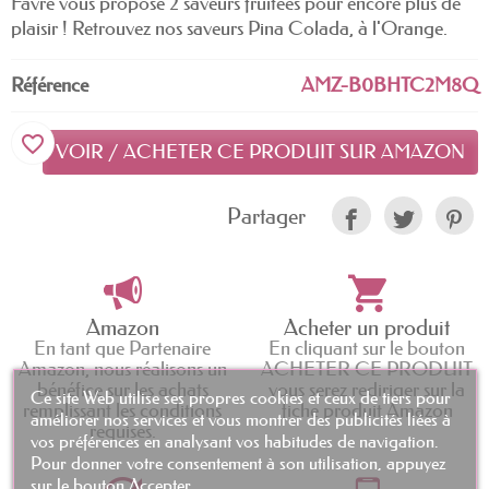
Favre vous propose 2 saveurs fruitées pour encore plus de
plaisir ! Retrouvez nos saveurs Pina Colada, à l'Orange.
Référence
AMZ-B0BHTC2M8Q
favorite_border
VOIR / ACHETER CE PRODUIT SUR AMAZON
Partager
Amazon
Acheter un produit
En tant que Partenaire
En cliquant sur le bouton
Amazon, nous réalisons un
ACHETER CE PRODUIT
bénéfice sur les achats
vous serez rediriger sur la
Ce site Web utilise ses propres cookies et ceux de tiers pour
remplissant les conditions
fiche produit Amazon
améliorer nos services et vous montrer des publicités liées à
requises.
vos préférences en analysant vos habitudes de navigation.
Pour donner votre consentement à son utilisation, appuyez
sur le bouton Accepter.