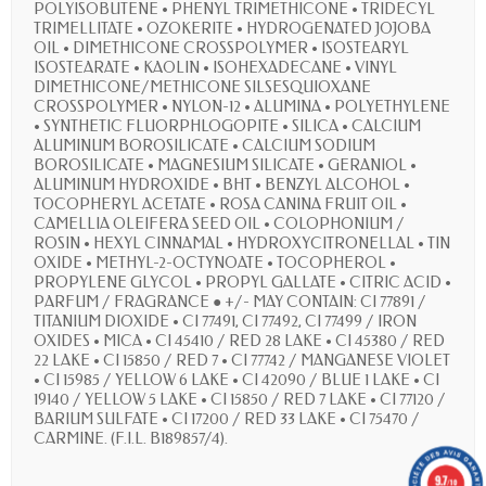
POLYISOBUTENE • PHENYL TRIMETHICONE • TRIDECYL
TRIMELLITATE • OZOKERITE • HYDROGENATED JOJOBA
OIL • DIMETHICONE CROSSPOLYMER • ISOSTEARYL
ISOSTEARATE • KAOLIN • ISOHEXADECANE • VINYL
DIMETHICONE/METHICONE SILSESQUIOXANE
CROSSPOLYMER • NYLON-12 • ALUMINA • POLYETHYLENE
• SYNTHETIC FLUORPHLOGOPITE • SILICA • CALCIUM
ALUMINUM BOROSILICATE • CALCIUM SODIUM
BOROSILICATE • MAGNESIUM SILICATE • GERANIOL •
ALUMINUM HYDROXIDE • BHT • BENZYL ALCOHOL •
TOCOPHERYL ACETATE • ROSA CANINA FRUIT OIL •
CAMELLIA OLEIFERA SEED OIL • COLOPHONIUM /
ROSIN • HEXYL CINNAMAL • HYDROXYCITRONELLAL • TIN
OXIDE • METHYL-2-OCTYNOATE • TOCOPHEROL •
PROPYLENE GLYCOL • PROPYL GALLATE • CITRIC ACID •
PARFUM / FRAGRANCE ● +/- MAY CONTAIN: CI 77891 /
TITANIUM DIOXIDE • CI 77491, CI 77492, CI 77499 / IRON
OXIDES • MICA • CI 45410 / RED 28 LAKE • CI 45380 / RED
22 LAKE • CI 15850 / RED 7 • CI 77742 / MANGANESE VIOLET
• CI 15985 / YELLOW 6 LAKE • CI 42090 / BLUE 1 LAKE • CI
19140 / YELLOW 5 LAKE • CI 15850 / RED 7 LAKE • CI 77120 /
BARIUM SULFATE • CI 17200 / RED 33 LAKE • CI 75470 /
CARMINE. (F.I.L. B189857/4).
9.7
/10