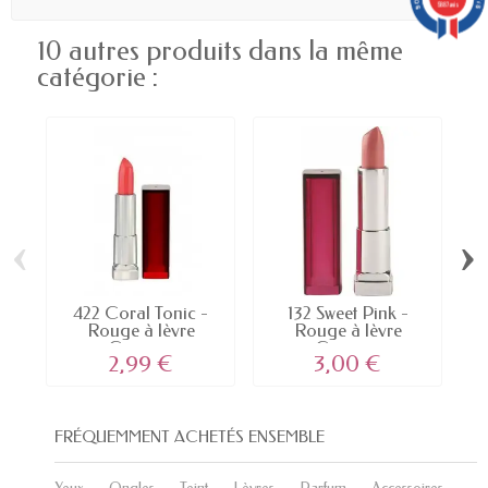
5887 avis
10 autres produits dans la même
catégorie :
‹
›
422 Coral Tonic -
132 Sweet Pink -
0
Rouge à lèvre
Rouge à lèvre
Gemey...
Gemey...
2,99 €
3,00 €
FRÉQUEMMENT ACHETÉS ENSEMBLE