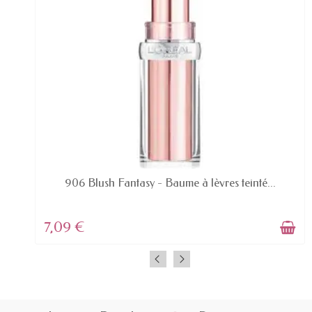
EN STOCK
906 Blush Fantasy - Baume à lèvres teinté...
7,09 €