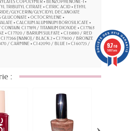
RYLATES COPOLYMER • BENZOPHENONE-1 •
TRIBUTYL CITRATE • CITRIC ACID • ETHYL
YDRIDE/GLYCERIN/GLYCIDYL DECANOATE
S GLUCONATE • OCTOCRYLENE •
HALATE • CALCIUM ALUMINUM BOROSILICATE •
TAIN: CI 77891 / TITANIUM DIOXIDE • CI 77163
KE • CI 77120 / BARIUM SULFATE • CI 15880 / RED
I 77266 [NANO] / BLACK 2 • CI 77400 / BRONZE
9.7
70 / CARMINE • CI 42090 / BLUE 1 • CI 60725 /
/10
5887 avis
ie :
›