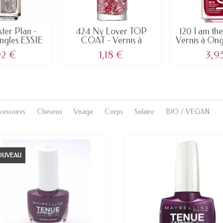
ter Plan -
424 Ny Lover TOP
120 I am th
ongles ESSIE
COAT - Vernis à
Vernis à Ong
Ongles...
02 €
1,18 €
3,9
cessoires
Cheveux
Visage
Corps
Solaire
BIO / VEGAN
OUVEAU