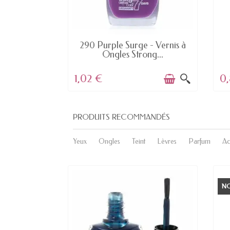
K
EN STOCK
s à Ongles
290 Purple Surge - Vernis à
de...
Ongles Strong...
1,02 €
0
PRODUITS RECOMMANDÉS
Yeux
Ongles
Teint
Lèvres
Parfum
Ac
N