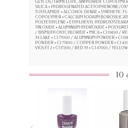
GLYCOL/TRIMELLITIC ANHYDRIDE COPOLYMER 
SILICA • HYDROGENATED ACETOPHENONE/OXYME
TOSYLAMIDE • ALCOHOL DENAT. • SYNTHETIC
COPOLYMER • CALCIUM SODIUM BOROSILICATE
POLYETHYLENE • ETHYLHEXYL HYDROXYSTEARATE
TIN OXIDE • ALUMINUM HYDROXIDE • POLYURETHAN
/ BISMUTH OXYCHLORIDE • MICA • CI 15850 / RED 7
34 LAKE • CI 77000 / ALUMINUM POWDER • CI 15
POWDER • CI 77400 / COPPER POWDER • CI 42090 /
VIOLET 2 • CI 17200 / RED 33 • CI 47005 / YELLOW 10
10 
‹