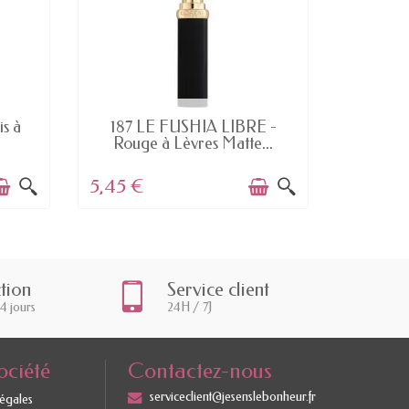
EN STOCK
s à
187 LE FUSHIA LIBRE -
114 Conf
Rouge à Lèvres Matte...
5,45 €
2,96 €
ction
Service client
14 jours
24H / 7J
ociété
Contactez-nous
serviceclient@jesenslebonheur.fr
légales