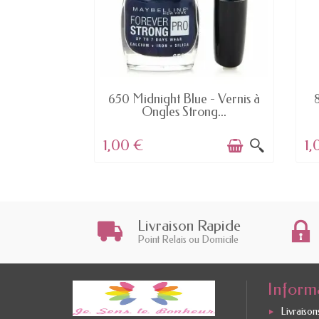
K
EN STOCK
Purple -
650 Midnight Blue - Vernis à
8
r des...
Ongles Strong...
1,00 €
1,
Livraison Rapide
Point Relais ou Domicile
Inform
Livraisons