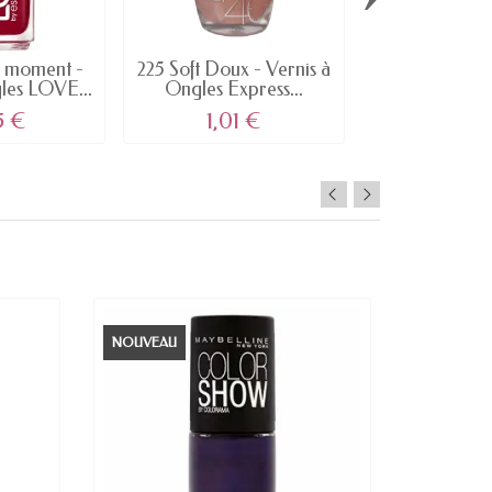
e moment -
225 Soft Doux - Vernis à
493 Blood 
les LOVE...
Ongles Express...
Vernis à Ongle
5 €
1,01 €
3,60
NOUVEAU