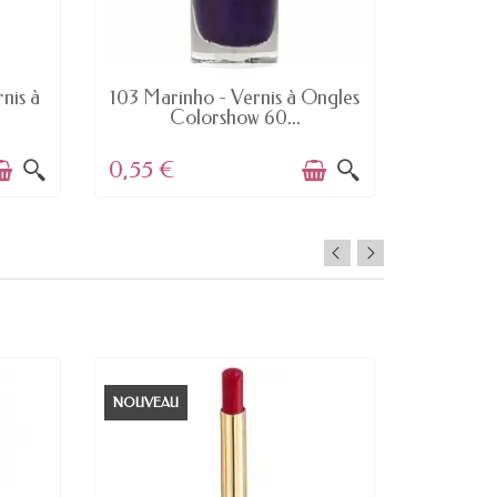
DERNIERS ARTICLES EN STOCK
nis à
103 Marinho - Vernis à Ongles
14 Show
Colorshow 60...
0,55 €
0,98 €
NOUVEAU
NOUVEAU