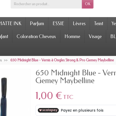
OK
MATTE INK
Parfum
ESSIE
Lèvres
Teint
Ye
fant
Coloration Cheveux
Homme
Visage
BL
es
650 Midnight Blue - Vernis à Ongles Strong & Pro Gemey Maybelline
650 Midnight Blue - Vern
Gemey Maybelline
1,00 €
TTC