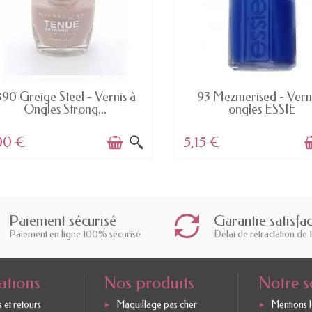
DERNIERS ARTICLES EN STOCK
EN STOCK
90 Greige Steel - Vernis à
93 Mezmerised - Verni
Ongles Strong...
ongles ESSIE
00 €
5,15 €
Paiement sécurisé
Garantie satisfa
Paiement en ligne 100% sécurisé
Délai de rétractation de 
ations
Nos produits
Notre s
 et retours
Maquillage pas cher
Mentions 