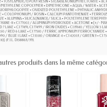
• TOSYLAMIDE/EPOXY RESIN • STEARALKONIUM HECTORITE • AC
THYLENE COPOLYMER • DIMETHICONE • AQUA / WATER • ACETYL 
 FLUORPHLOGOPITE • OXIDIZED POLYETHYLENE • PHTHALIC ANH
 • COLOPHONIUM / ROSIN • CALCIUM PANTOTHENATE • FERROU
 • ALUMINA • SILICA [NANO] / SILICA • POLYETHYLENE TEREPHT
E-11 • CI 77002 / ALUMINUM HYDROXIDE • ACETONE ● [+/- MAY CON
 LAKE • CI 77491, CI 77499 / IRON OXIDES • CI 19140 / YELLOW 5 LA
850 / RED 6 LAKE • CI 77510 / FERRIC AMMONIUM FERROCYANIDE • C
 BLUE 1 LAKE • CI 15510 / ORANGE 4 • CI 42053 / GREEN 3 • CI 754
]. (F.I.L. D158863/39).
autres produits dans la même catégor