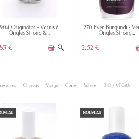
EN STOCK
EN STOCK
904 Originator - Vernis à
270 Ever Burgundi - Ver
Ongles Strong &...
Ongles Strong...
,83 €
2,52 €
cessoires
Cheveux
Visage
Corps
Solaire
BIO / VEGAN
OUVEAU
NOUVEAU