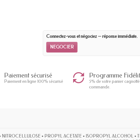
Connectez-vous et négociez — réponse immédiate.
NEGOCIER
Paiement sécurisé
Programme Fidéli
Paiement en ligne 100% sécurisé
5% de votre panier cagnotté
commande.
 • NITROCELLULOSE • PROPYL ACETATE • ISOPROPYL ALCOHOL • T