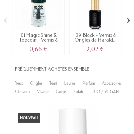
‹
›
01 Magic Shine &
09 Black - Vernis à
8
Topcoat - Vernis à
Ongles de Harald...
ongles...
0,66 €
2,02 €
FRÉQUEMMENT ACHETÉS ENSEMBLE
Yeux
Ongles
Teint
Lèvres
Parfum
Accessoires
Cheveux
Visage
Corps
Solaire
BIO / VEGAN
NOUVEAU