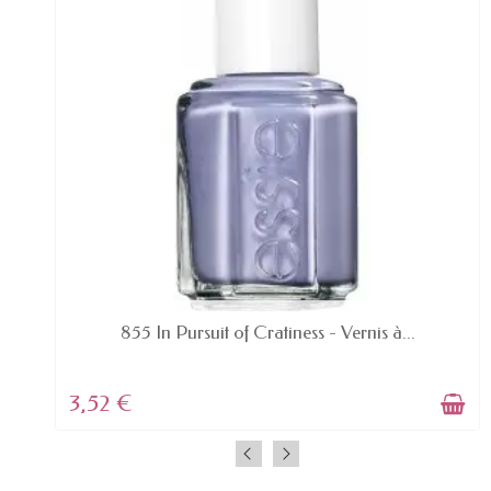
EN STOCK
855 In Pursuit of Cratiness - Vernis à...
3,52 €