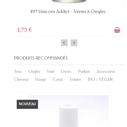
EN STOCK
497 Unicorn Addict - Vernis à Ongles...
1,75 €
PRODUITS RECOMMANDÉS
Yeux
Ongles
Teint
Lèvres
Parfum
Accessoires
Cheveux
Visage
Corps
Solaire
BIO / VEGAN
NOUVEAU