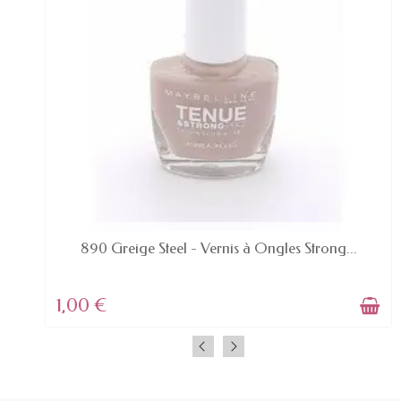
DERNIERS ARTICLES EN STOCK
890 Greige Steel - Vernis à Ongles Strong...
1,00 €