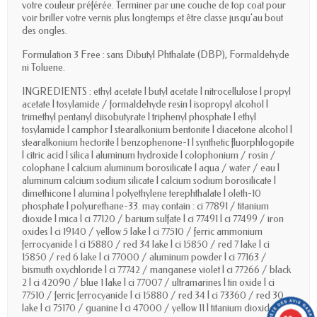
votre couleur préférée. Terminer par une couche de top coat pour
voir briller votre vernis plus longtemps et être classe jusqu'au bout
des ongles.
Formulation 3 Free : sans Dibutyl Phthalate (DBP), Formaldehyde
ni Toluene.
INGREDIENTS : ethyl acetate | butyl acetate | nitrocellulose | propyl
acetate | tosylamide / formaldehyde resin | isopropyl alcohol |
trimethyl pentanyl diisobutyrate | triphenyl phosphate | ethyl
tosylamide | camphor | stearalkonium bentonite | diacetone alcohol |
stearalkonium hectorite | benzophenone-1 | synthetic fluorphlogopite
| citric acid | silica | aluminum hydroxide | colophonium / rosin /
colophane | calcium aluminum borosilicate | aqua / water / eau |
aluminum calcium sodium silicate | calcium sodium borosilicate |
dimethicone | alumina | polyethylene terephthalate | oleth-10
phosphate | polyurethane-33. may contain : ci 77891 / titanium
dioxide | mica | ci 77120 / barium sulfate | ci 77491 | ci 77499 / iron
oxides | ci 19140 / yellow 5 lake | ci 77510 / ferric ammonium
ferrocyanide | ci 15880 / red 34 lake | ci 15850 / red 7 lake | ci
15850 / red 6 lake | ci 77000 / aluminum powder | ci 77163 /
bismuth oxychloride | ci 77742 / manganese violet | ci 77266 / black
2 | ci 42090 / blue 1 lake | ci 77007 / ultramarines | tin oxide | ci
77510 / ferric ferrocyanide | ci 15880 / red 34 | ci 73360 / red 30
lake | ci 75170 / guanine | ci 47000 / yellow 11 | titanium dioxide.