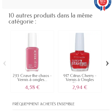
9.7
/10
5887 avis
10 autres produits dans la même
catégorie :
‹
›
235 Crave the chaos -
917 Citrus Cherry -
1
Vernis à ongles...
Vernis à Ongles
Strong...
4,58 €
2,94 €
FRÉQUEMMENT ACHETÉS ENSEMBLE