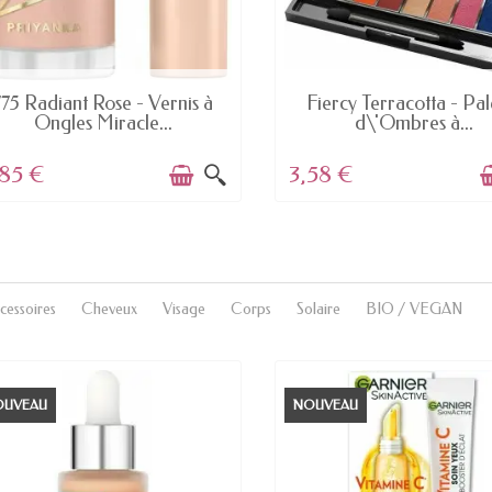
DERNIERS ARTICLES EN STOCK
EN STOCK
775 Radiant Rose - Vernis à
Fiercy Terracotta - Pal
Ongles Miracle...
d\'Ombres à...
,85 €
3,58 €
cessoires
Cheveux
Visage
Corps
Solaire
BIO / VEGAN
OUVEAU
NOUVEAU