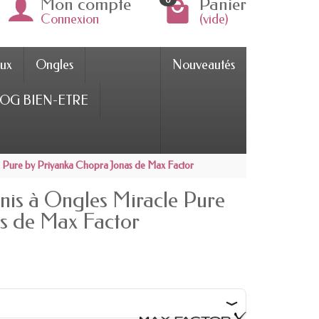
Mon compte
Panier
Connexion
(vide)
ux
Ongles
Nouveautés
OG BIEN-ETRE
le Pure by Priyanka Chopra Jonas de Max Factor
rnis à Ongles Miracle Pure
s de Max Factor