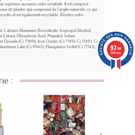
ur exprimer au mieux votre créativité. Il est composé
 base de plantes qui comprend de l'argile minérale, ce qui
ecyclés et est également recyclable. Révélez votre
hol, Calcium Aluminum Borosilicate, Isopropyl Alcohol,
um Extract, Phosphoric Acid, Mannitol, Solum
 Dioxide (Ci 77891), Iron Oxides (Ci 77491, Ci 77492, Ci
9.7
luminum Lake (Ci 19140), Manganese Violet (Ci 77742),
/10
5887 avis
ie :
›