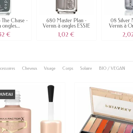
 The Chase -
680 Master Plan -
08 Silver 
 ongles...
Vernis à ongles ESSIE
Vernis à On
52 €
1,02 €
2,0
cessoires
Cheveux
Visage
Corps
Solaire
BIO / VEGAN
OUVEAU