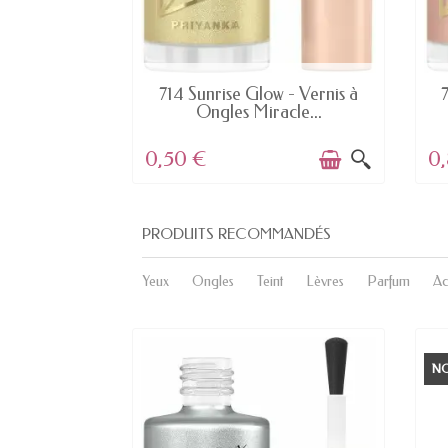
K
EN STOCK
 - Vernis à
714 Sunrise Glow - Vernis à
..
Ongles Miracle...
0,50 €
0
PRODUITS RECOMMANDÉS
Yeux
Ongles
Teint
Lèvres
Parfum
Ac
N