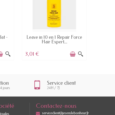
DERNIERS ARTICLES EN STOCK
at -
Leave in 10 en 1 Repair Force
Le
Hair Expert...
Nourri
3,01 €
3,00 €
ction
Service client
14 jours
24H / 7J
ociété
Contactez-nous
serviceclient@jesenslebonheur.fr
légales