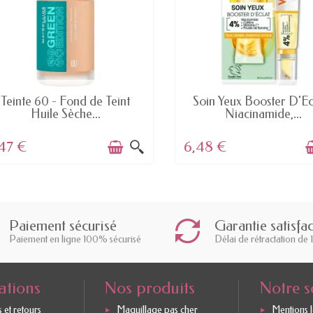
EN STOCK
EN STOCK
Teinte 60 - Fond de Teint
Soin Yeux Booster D'Écl
Huile Sèche...
Niacinamide,...
47 €
6,48 €
Paiement sécurisé
Garantie satisfa
Paiement en ligne 100% sécurisé
Délai de rétractation de 
ations
Nos produits
Notre s
 et retours
Maquillage pas cher
Mentions 