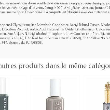
us naturels, des dorés scintillants et des vernis à ongles rouges classiques po
% biosourcés. Il s'agit d'un vernis à ongles 100 % végétalien avec une formule à
ine, même après l'avoir retiré ! La casquette est fabriquée avec des matériaux r
/neopentyl Glycol/trimellitic Anhydride Copolymer, Acetyl Tributyl Citrate, Alco
te, Diacetone Alcohol, Sorbic Acid, Hexanal, Tin Oxide, Lithothamnion Calcare
, Zinc Sulfate, N-butyl Alcohol, Tocopherol, [may Contain +/-: Mica, Titanium
rines (Ci 77007), D&c Red No. 6 Barium Lake (Ci 15850), Fd&c Yellow No. 5 A
 34 Calcium Lake (Ci 15880)].
autres produits dans la même catégor