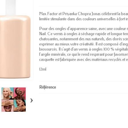
Max Factor et Priyanka Chopra Jonas célèbrent la beau
limitée stimulante dans des couleurs universelles à fort 
Pour des ongles d'apparence saine, avec une couleur ri
Nail. Ce vernis à ongles à séchage rapide et longue t
chatoyantes, notamment des nus naturels, des dorés scint
exprimer au mieux votre créativité. Il est composé d'in
biosourcés. Il s'agit d'un vernis à ongles 100 % végét
l'argile minérale, ce qui le rend respirant pour favoris
casquette est fabriquée avec des matériaux recyclés et 
12ml
Référence
›