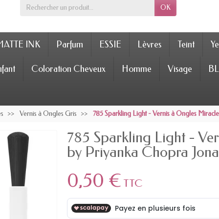
OK
MATTE INK
Parfum
ESSIE
Lèvres
Teint
Ye
fant
Coloration Cheveux
Homme
Visage
BL
es
Vernis à Ongles Gris
785 Sparkling Light - Vernis à Ongles Mirac
785 Sparkling Light - Ve
by Priyanka Chopra Jona
0,50 €
TTC