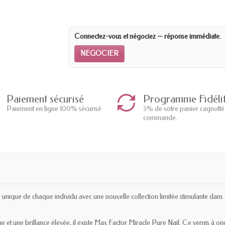
Connectez-vous et négociez — réponse immédiate.
NEGOCIER
Paiement sécurisé
Programme Fidéli
Paiement en ligne 100% sécurisé
5% de votre panier cagnotté
commande.
nique de chaque individu avec une nouvelle collection limitée stimulante dans d
 et une brillance élevée, il existe Max Factor Miracle Pure Nail. Ce vernis à o