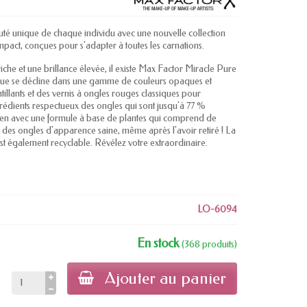
té unique de chaque individu avec une nouvelle collection
impact, conçues pour s'adapter à toutes les carnations.
che et une brillance élevée, il existe Max Factor Miracle Pure
enue se décline dans une gamme de couleurs opaques et
illants et des vernis à ongles rouges classiques pour
grédients respectueux des ongles qui sont jusqu'à 77 %
alien avec une formule à base de plantes qui comprend de
er des ongles d'apparence saine, même après l'avoir retiré ! La
est également recyclable. Révélez votre extraordinaire.
LO-6094
En stock
(368 produits)
Ajouter au panier