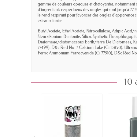
gamme de couleurs opaques et chatoyantes, notamment des n
d'ingrédients respectueux des ongles qui sont jusqu'à 77 
le rend respirant pour favoriser des ongles d'apparence sa
extraordinaire.
Butyl Acetate, Ethyl Acetate, Nitrocellulose, Adipic Acid
Stearalkonium Bentonite, Silica, Synthetic Fluorphlogopi
Diatomeae/diatomaceous Earth/terre De Diatomees, Kaolin
77499), D&c Red No. 7 Calcium Lake (Ci 15850), Ultrama
Ferric Ammonium Ferrocyanide (Ci 77510), D&c Red No.
10 
‹