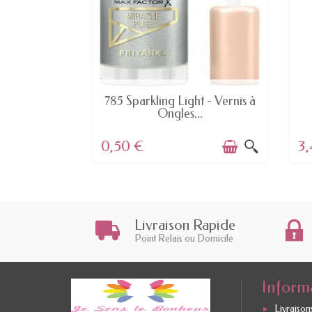
S EN STOCK
EN STOCK
arron ) -
785 Sparkling Light - Vernis à
sic...
Ongles...
0,50 €
3,
Livraison Rapide
Point Relais ou Domicile
Inform
Livraisons