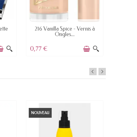
DERNIERS ARTICLES EN STOCK
ette
216 Vanilla Spice - Vernis à
082 W
Ongles...
Rouge
0,77 €
1,52 €
NOUVEAU