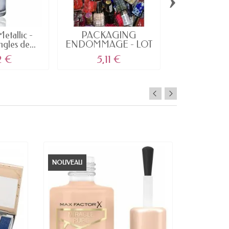
Metallic -
PACKAGING
100 sky jelly je
gles de...
ENDOMMAGE - LOT
Vernis à
de 10 Vernis à...
2 €
5,11 €
4,93
NOUVEAU