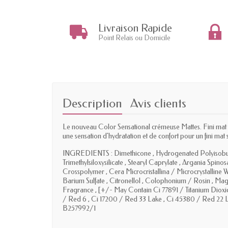
Livraison Rapide
Point Relais ou Domicile
Description
Avis clients
Le nouveau Color Sensational crémeuse Mattes. Fini mat te
une sensation d'hydratation et de confort pour un fini mat s
INGREDIENTS : Dimethicone , Hydrogenated Polyisobutene 
Trimethylsiloxysilicate , Stearyl Caprylate , Argania Spin
Crosspolymer , Cera Microcristallina / Microcrystalline W
Barium Sulfate , Citronellol , Colophonium / Rosin , Magn
Fragrance , [+/- May Contain Ci 77891 / Titanium Dioxid
/ Red 6 , Ci 17200 / Red 33 Lake , Ci 45380 / Red 22 La
B257992/1