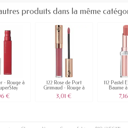
autres produits dans la même catégor
r - Rouge à
122 Rose de Port
112 Pastel E
SuperStay
Grimaud - Rouge à
Baume à l
TE...
Lèvres...
06 €
3,01 €
7,1