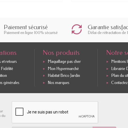
Paiement sécurisé
Garantie satisfa
Paiement en ligne 100% sécurisé
Délai de rétractation de 
ations
Nos produits
Notre s
 et retours
Maquillage pas cher
Mentions 
Fidélité
Mon Hypermarché
Librairie 
ition
Habitat Brico Jardin
Plan du si
ns générales
Nos marques
Contactez
ur
n du