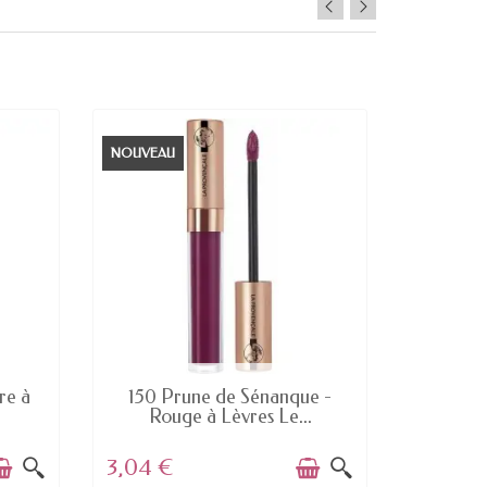
NOUVEAU
OCK
EN STOCK
re à
150 Prune de Sénanque -
No Lie
Rouge à Lèvres Le...
Bon
3,04 €
4,49 €