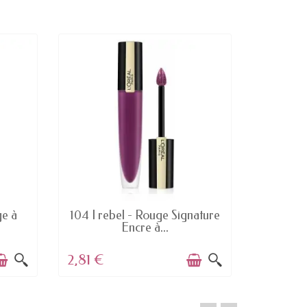
NOUVEAU
EN STOCK
e à
104 I rebel - Rouge Signature
965 Sire
Encre à...
l
2,81 €
2,77 €