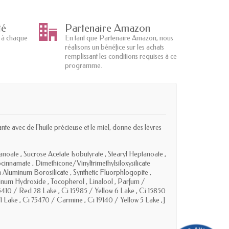
té
Partenaire Amazon
 à chaque
En tant que Partenaire Amazon, nous
réalisons un bénéfice sur les achats
remplissant les conditions requises à ce
programme.
te avec de l'huile précieuse et le miel, donne des lèvres
ate , Sucrose Acetate Isobutyrate , Stearyl Heptanoate ,
rocinnamate , Dimethicone/Vinyltrimethylsiloxysilicate
m Aluminum Borosilicate , Synthetic Fluorphlogopite ,
uminum Hydroxide , Tocopherol , Linalool , Parfum /
5410 / Red 28 Lake , Ci 15985 / Yellow 6 Lake , Ci 15850
 Lake , Ci 75470 / Carmine , Ci 19140 / Yellow 5 Lake ,]