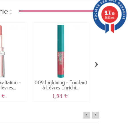
ie :
9.7
/10
5887 avis
›
xaltation -
009 Lightning - Fondant
Foiled Again 
èvres...
à Lèvres Enrichi...
Lèvres Suede
6 €
1,54 €
1,99