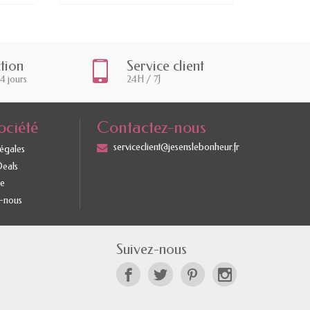
ction
Service client
14 jours
24H / 7J
ociété
Contactez-nous
serviceclient@jesenslebonheur.fr
légales
Deals
te
-nous
Suivez-nous