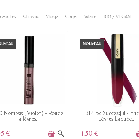
cessoires
Cheveux
Visage
Corps
Solaire
BIO / VEGAN
OUVEAU
NOUVEAU
EN STOCK
DERNIERS ARTICLES EN ST
0 Nemesis ( Violet ) - Rouge
314 Be Successful - Enc
à lèvres...
Lèvres Laquée...
55 €
1,50 €