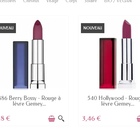
cessoires
Cheveux
Visage
Corps
Solaire
BIO / VEGAN
OUVEAU
NOUVEAU
EN STOCK
EN STOCK
886 Berry Bossy - Rouge à
540 Hollywood - Roug
lèvre Gemey...
lèvre Gemey...
28 €
3,46 €