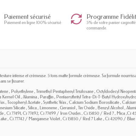
Paiement sécurisé
Programme Fidéli
Paiement en ligne 100% sécurisé
5% de votre panier cagnotté
commande.
xture intense et crémeuse. 5 tons matte formule crémeuse. Sa formule nourrissan
ans se fissurer.
, Polyethylene , Trimethyl Pentaphenyl Trisiloxane , Octyldodecyl Neopentano
osa Kernel Oil , Alumina , Paraffin , Pentaerythrityl Tetra-Di-T-Butyl Hydroxyhyd
ax , Tocopheryl Acetate , Synthetic Wax , Calcium Sodium Borosilicate , Calciu
esium Silicate , Silica , Limonene , Geraniol , Tin Oxide , Benzyl Alcohol , Al
e , Ci 77491, Ci 77492, Ci 77499 / Iron Oxides , Ci 15850 / Red 7 , Mica ,Ci 4
ke , Ci 77742 / Manganese Violet , Ci 15850 / Red 7 Lake , Ci 42090 / Blue 1