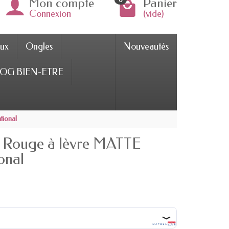
Mon compte
Panier
Connexion
(vide)
ux
Ongles
Nouveautés
OG BIEN-ETRE
tional
 Rouge à lèvre MATTE
onal