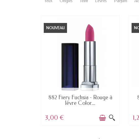
Yeux
Ongles
Teint
Lèvres
Parfum
Ac
NOUVEAU
N
S EN STOCK
EN STOCK
 - Rouge à
882 Fiery Fuchsia - Rouge à
y...
lèvre Color...
3,00 €
1,