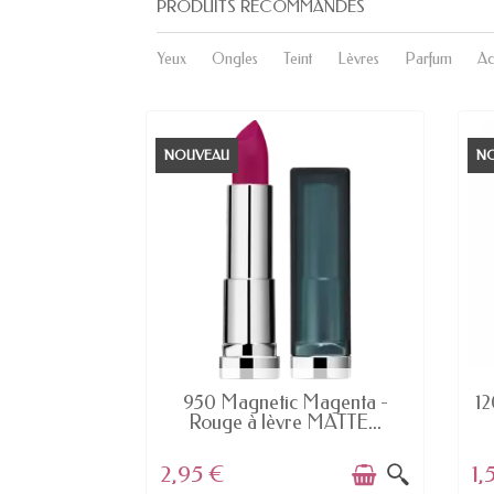
PRODUITS RECOMMANDÉS
Yeux
Ongles
Teint
Lèvres
Parfum
Ac
NOUVEAU
N
K
EN STOCK
ara Falsies
950 Magnetic Magenta -
12
et...
Rouge à lèvre MATTE...
2,95 €
1,