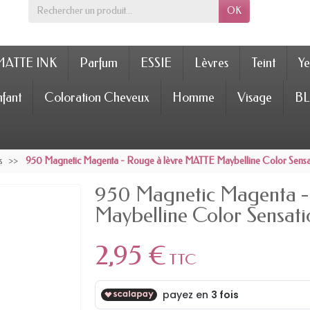
OK
MATTE INK
Parfum
ESSIE
Lèvres
Teint
Ye
fant
Coloration Cheveux
Homme
Visage
BL
s
950 Magnetic Magenta - Rouge à lèvre MATTE Maybelline Color Sensa
950 Magnetic Magenta -
Maybelline Color Sensati
2,95 €
TTC