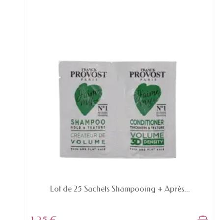
EN STOCK
Lot de 25 Sachets Shampooing + Après...
1,25 €