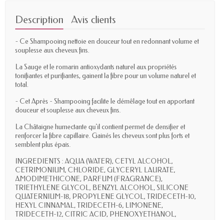
Description
Avis clients
- Ce Shampooing nettoie en douceur tout en redonnant volume et
souplesse aux cheveux fins.
La Sauge et le romarin antioxydants naturel aux propriétés
tonifiantes et purifiantes, gainent la fibre pour un volume naturel et
total.
- Cet Après - Shampooing facilite le démêlage tout en apportant
douceur et souplesse aux cheveux fins.
La Châtaigne humectante qu'il contient permet de densifier et
renforcer la fibre capillaire. Gainés les cheveux sont plus forts et
semblent plus épais.
INGREDIENTS : AQUA (WATER), CETYL ALCOHOL,
CETRIMONIUM, CHLORIDE, GLYCERYL LAURATE,
AMODIMETHICONE, PARFUM (FRAGRANCE),
TRIETHYLENE GLYCOL, BENZYL ALCOHOL, SILICONE
QUATERNIUM-18, PROPYLENE GLYCOL, TRIDECETH-10,
HEXYL CINNAMAL, TRIDECETH-6, LIMONENE,
TRIDECETH-12, CITRIC ACID, PHENOXYETHANOL,