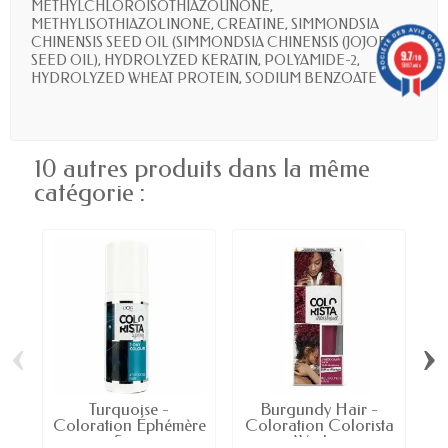
METHYLCHLOROISOTHIAZOUNONE,
METHYLISOTHIAZOLINONE, CREATINE, SIMMONDSIA
CHINENSIS SEED OIL (SIMMONDSIA CHINENSIS (JOJOBA)
9.7
SEED OIL), HYDROLYZED KERATIN, POLYAMIDE-2,
/10
5887 avis
HYDROLYZED WHEAT PROTEIN, SODIUM BENZOATE
10 autres produits dans la même
catégorie :
‹
›
Turquoise -
Burgundy Hair -
Coloration Éphémère
Coloration Colorista
C
en Spray...
Wash...