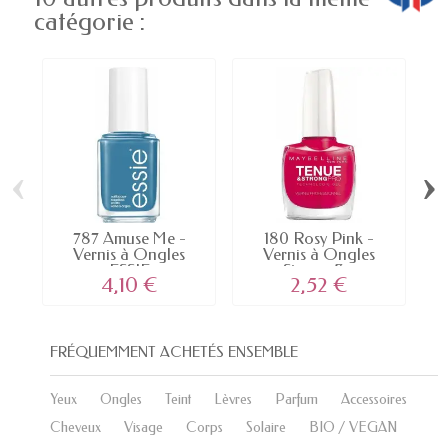
catégorie :
‹
›
787 Amuse Me -
180 Rosy Pink -
C
Vernis à Ongles
Vernis à Ongles
ESSIE
Strong &...
4,10 €
2,52 €
FRÉQUEMMENT ACHETÉS ENSEMBLE
Yeux
Ongles
Teint
Lèvres
Parfum
Accessoires
Cheveux
Visage
Corps
Solaire
BIO / VEGAN