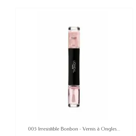
EN STOCK
005 Irresistible Bonbon - Vernis à Ongles...