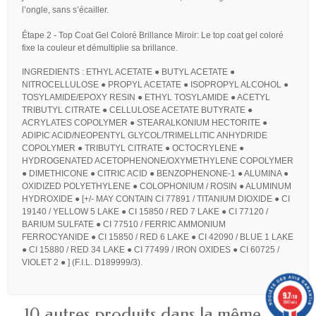
l’ongle, sans s’écailler.
Étape 2 - Top Coat Gel Coloré Brillance Miroir: Le top coat gel coloré
fixe la couleur et démultiplie sa brillance.
INGREDIENTS : ETHYL ACETATE ● BUTYL ACETATE ●
NITROCELLULOSE ● PROPYL ACETATE ● ISOPROPYL ALCOHOL ●
TOSYLAMIDE/EPOXY RESIN ● ETHYL TOSYLAMIDE ● ACETYL
TRIBUTYL CITRATE ● CELLULOSE ACETATE BUTYRATE ●
ACRYLATES COPOLYMER ● STEARALKONIUM HECTORITE ●
ADIPIC ACID/NEOPENTYL GLYCOL/TRIMELLITIC ANHYDRIDE
COPOLYMER ● TRIBUTYL CITRATE ● OCTOCRYLENE ●
HYDROGENATED ACETOPHENONE/OXYMETHYLENE COPOLYMER
● DIMETHICONE ● CITRIC ACID ● BENZOPHENONE-1 ● ALUMINA ●
OXIDIZED POLYETHYLENE ● COLOPHONIUM / ROSIN ● ALUMINUM
HYDROXIDE ● [+/- MAY CONTAIN CI 77891 / TITANIUM DIOXIDE ● CI
19140 / YELLOW 5 LAKE ● CI 15850 / RED 7 LAKE ● CI 77120 /
BARIUM SULFATE ● CI 77510 / FERRIC AMMONIUM
FERROCYANIDE ● CI 15850 / RED 6 LAKE ● CI 42090 / BLUE 1 LAKE
● CI 15880 / RED 34 LAKE ● CI 77499 / IRON OXIDES ● CI 60725 /
VIOLET 2 ● ] (F.I.L. D189999/3).
9.7
/10
5887 avis
10 autres produits dans la même