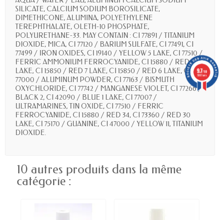
AQUA / WATER / EAU, ALUMINUM CALCIUM SODIUM
SILICATE, CALCIUM SODIUM BOROSILICATE,
DIMETHICONE, ALUMINA, POLYETHYLENE
TEREPHTHALATE, OLETH-10 PHOSPHATE,
POLYURETHANE-33. MAY CONTAIN : CI 77891 / TITANIUM
DIOXIDE, MICA, CI 77120 / BARIUM SULFATE, CI 77491, CI
77499 / IRON OXIDES, CI 19140 / YELLOW 5 LAKE, CI 77510 /
FERRIC AMMONIUM FERROCYANIDE, CI 15880 / RED 34
9.7
LAKE, CI 15850 / RED 7 LAKE, CI 15850 / RED 6 LAKE, CI
/10
5887 avis
77000 / ALUMINUM POWDER, CI 77163 / BISMUTH
OXYCHLORIDE, CI 77742 / MANGANESE VIOLET, CI 77266 /
BLACK 2, CI 42090 / BLUE 1 LAKE, CI 77007 /
ULTRAMARINES, TIN OXIDE, CI 77510 / FERRIC
FERROCYANIDE, CI 15880 / RED 34, CI 73360 / RED 30
LAKE, CI 75170 / GUANINE, CI 47000 / YELLOW 11, TITANIUM
DIOXIDE.
10 autres produits dans la même
catégorie :