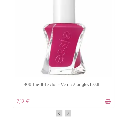
EN STOCK
300 The-It-Factor - Vernis à ongles ESSIE...
7,12 €