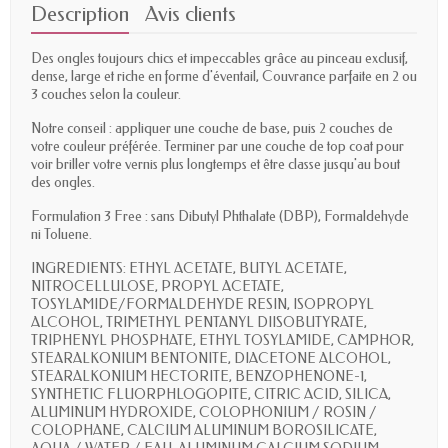
Description
Avis clients
Des ongles toujours chics et impeccables grâce au pinceau exclusif,
dense, large et riche en forme d'éventail, Couvrance parfaite en 2 ou
3 couches selon la couleur.
Notre conseil : appliquer une couche de base, puis 2 couches de
votre couleur préférée. Terminer par une couche de top coat pour
voir briller votre vernis plus longtemps et être classe jusqu'au bout
des ongles.
Formulation 3 Free : sans Dibutyl Phthalate (DBP), Formaldehyde
ni Toluene.
INGREDIENTS: ETHYL ACETATE, BUTYL ACETATE,
NITROCELLULOSE, PROPYL ACETATE,
TOSYLAMIDE/FORMALDEHYDE RESIN, ISOPROPYL
ALCOHOL, TRIMETHYL PENTANYL DIISOBUTYRATE,
TRIPHENYL PHOSPHATE, ETHYL TOSYLAMIDE, CAMPHOR,
STEARALKONIUM BENTONITE, DIACETONE ALCOHOL,
STEARALKONIUM HECTORITE, BENZOPHENONE-1,
SYNTHETIC FLUORPHLOGOPITE, CITRIC ACID, SILICA,
ALUMINUM HYDROXIDE, COLOPHONIUM / ROSIN /
COLOPHANE, CALCIUM ALUMINUM BOROSILICATE,