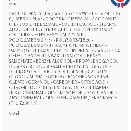
yeux.
INGREDIENTS : AQUA / WATER • CI 60730 / EXT. VIOLET 2 •
QUATERNIUM-87 • COCOS NUCIFERA OIL / COCONUT
OIL • SODIUM BENZOATE • SODIUM LACTATE • STEARYL
ALCOHOL • PPG-1 TRIDECETH-6 • BEHENTRIMONIUM
CHLORIDE • ETHYLHEXYL SALICYLATE •
POLYQUATERNIUM-37 • POLYSORBATE 20 •
POLYQUATERNIUM-11 • PALMITOYL TRIPEPTIDE-1 •
PALMITOYL TETRAPEPTIDE-7 • LIMONENE • CANDELILLA
CERA / CANDELILLA WAX • LINALOOL • BENZYL
SALICYLATE • BENZYL ALCOHOL • PROPYLENE GLYCOL
DICAPRYLATE/DICAPRATE • PROPYLENE GLYCOL •
ISOPROPYL ALCOHOL • ISOEUGENOL • CAPRYLYL
GLYCOL • ALPHA-ISOMETHYL IONONE • SORBITAN
OLEATE • GERANIOL • CARBOMER • CITRIC ACID •
CITRONELLOL • BUTYLENE GLYCOL • COUMARIN •
HEXYL CINNAMAL • GLYCINE SOJA OIL / SOYBEAN OIL •
AMYL CINNAMAL • GLYCERIN • PARFUM / FRAGRANCE.
(F.I.L. Z279114/1).
150ml