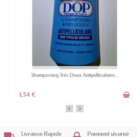
DERNIERS ARTICLES EN STOCK
Shampooing Très Doux Antipelliculaire...
1,54 €
Livraison Rapide
Paiement sécurisé