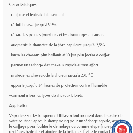
Caractéristiques :
-renforce et hydrate intensément
-réduit la casse jusqu'à 99%
-répare les pointes fourchues et les dommages en surface
-augmente le diamètre de la fibre capillaire jusqu'à 9,5%
-laisse les cheveux plus brillants et 10 fois plus faciles à coiffer
-permet un séchage des cheveux rapide et sans effort
-protège les cheveux de la chaleur jusqu'à 230 °C
-apporte jusqu'à 24 heures de protection contre l'humidité
-convient à tous les types de cheveux blonds
Application :
Vaporisez sur les longueurs. Utilisez à tout moment dans le cadre de
votre routine : après le shampooing pour un séchage rapide, avant
le coiffage pour faciliter le démêlage ou comme étape finale pour
9.7
/10
protéger, hydrater et ajouter de la brillance. Évitez le contact avec les
5887 avis