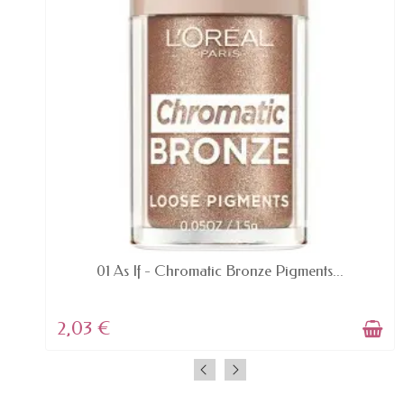
EN STOCK
01 As If - Chromatic Bronze Pigments...
2,03 €