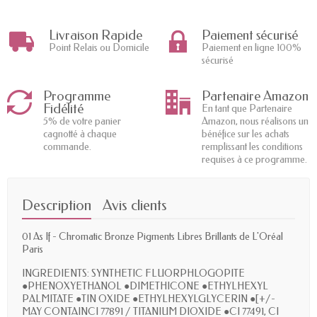
Livraison Rapide
Paiement sécurisé
Point Relais ou Domicile
Paiement en ligne 100%
sécurisé
Programme
Partenaire Amazon
Fidélité
En tant que Partenaire
5% de votre panier
Amazon, nous réalisons un
cagnotté à chaque
bénéfice sur les achats
commande.
remplissant les conditions
requises à ce programme.
Description
Avis clients
01 As If - Chromatic Bronze Pigments Libres Brillants de L'Oréal
Paris
INGREDIENTS: SYNTHETIC FLUORPHLOGOPITE
●PHENOXYETHANOL ●DIMETHICONE ●ETHYLHEXYL
PALMITATE ●TIN OXIDE ●ETHYLHEXYLGLYCERIN ●[+/-
MAY CONTAINCI 77891 / TITANIUM DIOXIDE ●CI 77491, CI