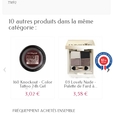
77492
10 autres produits dans la même
catégorie :
9.7
/10
5887 avis
‹
›
160 Knockout - Color
03 Lovely Nude -
2
Tattoo 24h Gel
Palette de Fard à...
I
Ombre...
3,02 €
3,58 €
FRÉQUEMMENT ACHETÉS ENSEMBLE