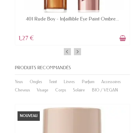
EN STOCK
401 Rude Boy - Infaillible Eye Paint Ombre...
1,27 €
PRODUITS RECOMMANDÉS
Yeux
Ongles
Teint
Lèvres
Parfum
Accessoires
Cheveux
Visage
Corps
Solaire
BIO / VEGAN
NOUVEAU