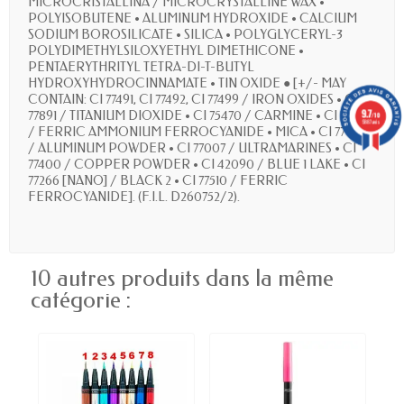
MICROCRISTALLINA / MICROCRYSTALLINE WAX •
POLYISOBUTENE • ALUMINUM HYDROXIDE • CALCIUM
SODIUM BOROSILICATE • SILICA • POLYGLYCERYL-3
POLYDIMETHYLSILOXYETHYL DIMETHICONE •
PENTAERYTHRITYL TETRA-DI-T-BUTYL
HYDROXYHYDROCINNAMATE • TIN OXIDE ● [+/- MAY
CONTAIN: CI 77491, CI 77492, CI 77499 / IRON OXIDES • CI
9.7
77891 / TITANIUM DIOXIDE • CI 75470 / CARMINE • CI 77510
/10
5887 avis
/ FERRIC AMMONIUM FERROCYANIDE • MICA • CI 77000
/ ALUMINUM POWDER • CI 77007 / ULTRAMARINES • CI
77400 / COPPER POWDER • CI 42090 / BLUE 1 LAKE • CI
77266 [NANO] / BLACK 2 • CI 77510 / FERRIC
FERROCYANIDE]. (F.I.L. D260752/2).
10 autres produits dans la même
catégorie :