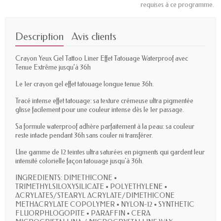
requises à ce programme.
Description
Avis clients
Crayon Yeux Gel Tattoo Liner Effet Tatouage Waterproof avec
Tenue Extrême jusqu’à 36h
Le 1er crayon gel effet tatouage longue tenue 36h.
Tracé intense effet tatouage: sa texture crémeuse ultra pigmentée
glisse facilement pour une couleur intense dès le 1er passage.
Sa formule waterproof adhère parfaitement à la peau: sa couleur
reste intacte pendant 36h sans couler ni transférer.
Une gamme de 12 teintes ultra saturées en pigments qui gardent leur
intensité colorielle façon tatouage jusqu'à 36h.
INGREDIENTS: DIMETHICONE •
TRIMETHYLSILOXYSILICATE • POLYETHYLENE •
ACRYLATES/STEARYL ACRYLATE/DIMETHICONE
METHACRYLATE COPOLYMER • NYLON-12 • SYNTHETIC
FLUORPHLOGOPITE • PARAFFIN • CERA