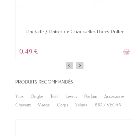
PRODUIT DISPONIBLE AVEC D'AUTRES OPTIONS
Pack de 3 Paires de Chaussettes Harry Potter
0,49 €
PRODUITS RECOMMANDÉS
Yeux
Ongles
Teint
Lèvres
Parfum
Accessoires
Cheveux
Visage
Corps
Solaire
BIO / VEGAN