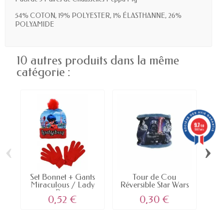
54% COTON, 19% POLYESTER, 1% ÉLASTHANNE, 26%
POLYAMIDE
10 autres produits dans la même
catégorie :
9.7
/10
5887 avis
‹
›
Set Bonnet + Gants
Tour de Cou
1 
Miraculous / Lady
Réversible Star Wars
Bug
0,52 €
0,30 €