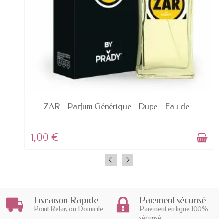
EN STOCK
.
ZAR - Parfum Générique - Dupe - Eau de...
1,00 €
Livraison Rapide
Paiement sécurisé
Point Relais ou Domicile
Paiement en ligne 100%
sécurisé