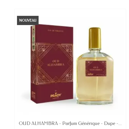
NOUVEAU
EN STOCK
OUD ALHAMBRA - Parfum Générique - Dupe -...