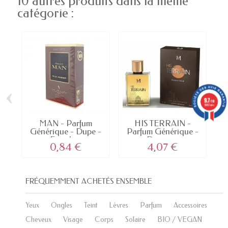
10 autres produits dans la même
catégorie :
‹
›
9.7
/10
5887 avis
MAN - Parfum
HIS TERRAIN -
Générique - Dupe -
Parfum Générique -
G
Eau de...
Dupe -...
0,84 €
4,07 €
FRÉQUEMMENT ACHETÉS ENSEMBLE
Yeux
Ongles
Teint
Lèvres
Parfum
Accessoires
Cheveux
Visage
Corps
Solaire
BIO / VEGAN