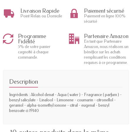
Livraison Rapide
Paiement sécurisé
Point Relais ou Domicile
Paiement en ligne 100%
sécurisé
Programme
Partenaire Amazon
Fidélité
En tant que Partenaire
5% de votre panier
Amazon, nous réalisons un
cagnotté à chaque
bénéfice sur les achats
commande.
remplissant les conditions
requises à ce programme.
Description
Ingrédients : Alcohol denat - Aqua ( water ) - Fragrance ( parfum ) -
benzyl salicylate - Linalool - Limonene - coumarin - citronellol -
geraniol - alpha-isomethyl ionone - citral - eugenal - benzyl
benzoate ci 19140