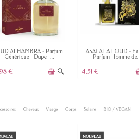
EN STOCK
EN STOCK
UD ALHAMBRA - Parfum
ASALAT AL OUD - Ea
Générique - Dupe -...
Parfum Homme de..
,98 €
4,51 €
cessoires
Cheveux
Visage
Corps
Solaire
BIO / VEGAN
OUVEAU
NOUVEAU