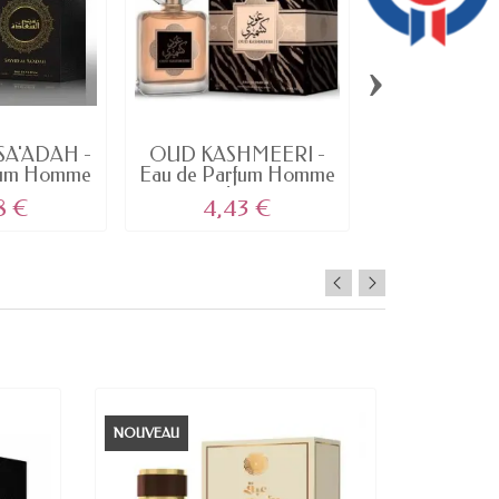
›
SA'ADAH -
OUD KASHMEERI -
Gel Mains Pro
fum Homme
Eau de Parfum Homme
de Miel d
..
de...
8 €
4,43 €
2,22
NOUVEAU