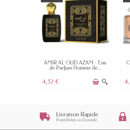
K
EN STOCK
 - Powder
AMIR AL OUD AZAM - Eau
O
 MAT -...
de Parfum Homme de...
4,52 €
4
Livraison Rapide
Point Relais ou Domicile