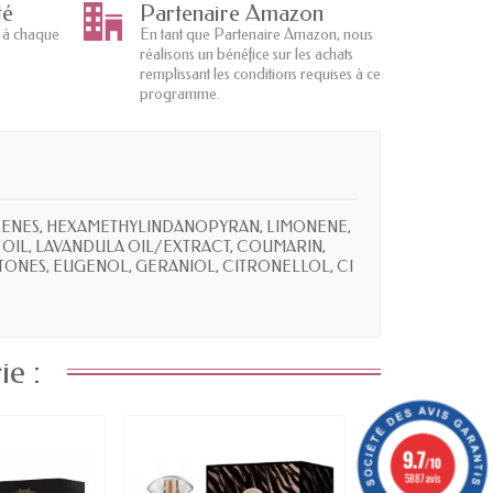
té
Partenaire Amazon
 à chaque
En tant que Partenaire Amazon, nous
réalisons un bénéfice sur les achats
remplissant les conditions requises à ce
programme.
ALENES, HEXAMETHYLINDANOPYRAN, LIMONENE,
 OIL, LAVANDULA OIL/EXTRACT, COUMARIN,
ONES, EUGENOL, GERANIOL, CITRONELLOL, CI
e :
9.7
/10
5887 avis