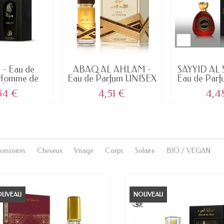
- Eau de
ABAQ AL AHLAM -
SAYYID AL 
 Homme de
Eau de Parfum UNISEX
Eau de Par
Arabian
de...
de.
54 €
4,51 €
4,4
cessoires
Cheveux
Visage
Corps
Solaire
BIO / VEGAN
OUVEAU
NOUVEAU