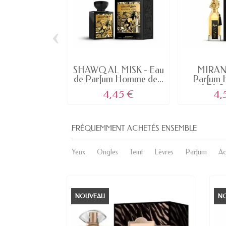
‹
SHAWQ AL MISK - Eau
MIRAN 
de Parfum Homme de...
Parfum
AFAQ 
4,45 €
4,
FRÉQUEMMENT ACHETÉS ENSEMBLE
Yeux
Ongles
Teint
Lèvres
Parfum
Ac
NOUVEAU
N