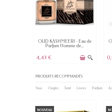
K
DERNIERS ARTICLES EN STOCK
- Rouge à
OUD KASHMEERI - Eau de
O
NE...
Parfum Homme de...
4,43 €
0
PRODUITS RECOMMANDÉS
Yeux
Ongles
Teint
Lèvres
Parfum
Ac
NOUVEAU
N