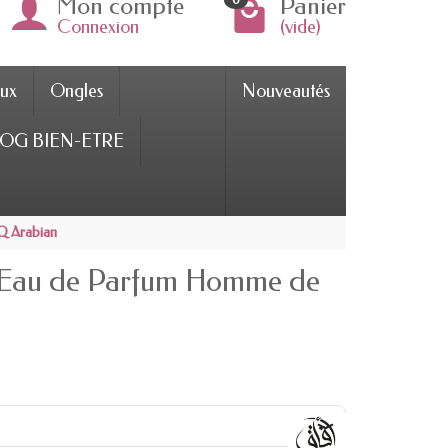
Mon compte
Panier
Connexion
(vide)
ux
Ongles
Nouveautés
OG BIEN-ETRE
 Arabian
au de Parfum Homme de