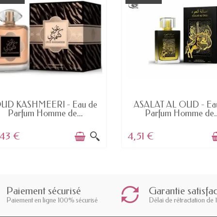
DERNIERS ARTICLES EN STOCK
EN STOCK
UD KASHMEERI - Eau de
ASALAT AL OUD - Ea
Parfum Homme de...
Parfum Homme de..
,43 €
4,51 €
Paiement sécurisé
Garantie satisfa
Paiement en ligne 100% sécurisé
Délai de rétractation de 