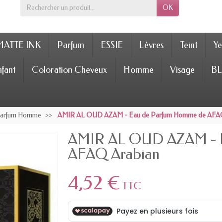
OK
MATTE INK
Parfum
ESSIE
Lèvres
Teint
Ye
fant
Coloration Cheveux
Homme
Visage
BL
Parfum Homme
AMIR AL OUD AZAM - Eau de Parfum Homme de AFAQ
AMIR AL OUD AZAM - E
AFAQ Arabian
4,52 €
TTC