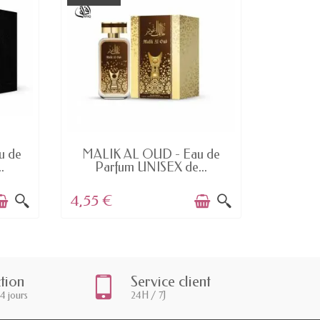
EN STOCK
u de
MALIK AL OUD - Eau de
130 D
.
Parfum UNISEX de...
So
4,55 €
3,44 €
ction
Service client
14 jours
24H / 7J