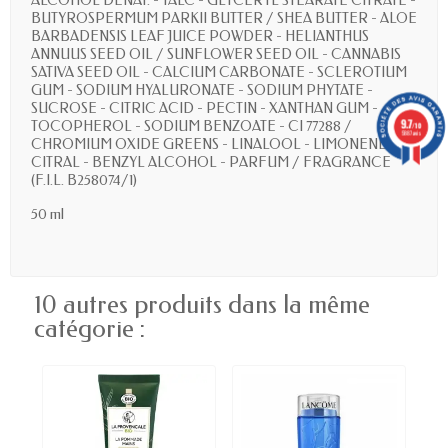
ALCOHOL DENAT. - TALC - GLYCERYL STEARATE CITRATE -
BUTYROSPERMUM PARKII BUTTER / SHEA BUTTER - ALOE
BARBADENSIS LEAF JUICE POWDER - HELIANTHUS
ANNUUS SEED OIL / SUNFLOWER SEED OIL - CANNABIS
SATIVA SEED OIL - CALCIUM CARBONATE - SCLEROTIUM
GUM - SODIUM HYALURONATE - SODIUM PHYTATE -
SUCROSE - CITRIC ACID - PECTIN - XANTHAN GUM -
9.7
TOCOPHEROL - SODIUM BENZOATE - CI 77288 /
/10
5887 avis
CHROMIUM OXIDE GREENS - LINALOOL - LIMONENE -
CITRAL - BENZYL ALCOHOL - PARFUM / FRAGRANCE
(F.I.L. B258074/1)
50 ml
10 autres produits dans la même
catégorie :