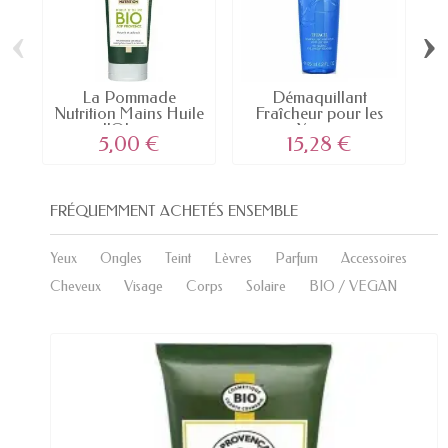
‹
›
La Pommade
Démaquillant
C
Nutrition Mains Huile
Fraîcheur pour les
d’Olive...
Yeux...
5,00 €
15,28 €
FRÉQUEMMENT ACHETÉS ENSEMBLE
Yeux
Ongles
Teint
Lèvres
Parfum
Accessoires
Cheveux
Visage
Corps
Solaire
BIO / VEGAN