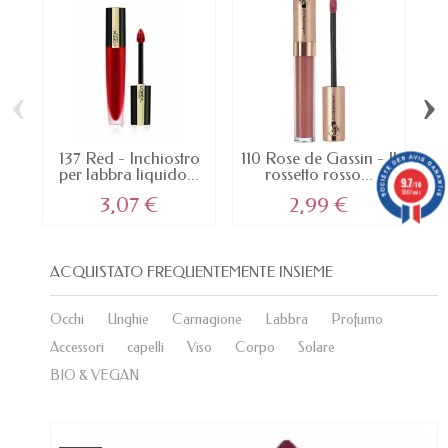
‹
›
137 Red - Inchiostro
110 Rose de Gassin - Il
20
per labbra liquido...
rossetto rosso...
F
9.7
/10
5887 avis
3,07 €
2,99 €
ACQUISTATO FREQUENTEMENTE INSIEME
Occhi
Unghie
Carnagione
Labbra
Profumo
Accessori
capelli
Viso
Corpo
Solare
BIO & VEGAN