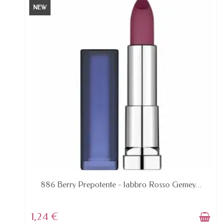
NEW
AVAILABLE
886 Berry Prepotente - labbro Rosso Gemey...
1,24 €