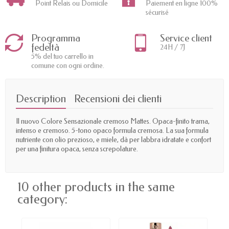
Point Relais ou Domicile
Paiement en ligne 100%
sécurisé
Programma
Service client
fedeltà
24H / 7J
5% del tuo carrello in
comune con ogni ordine.
Description
Recensioni dei clienti
Il nuovo Colore Sensazionale cremoso Mattes. Opaca-finito trama,
intenso e cremoso. 5-tono opaco formula cremosa. La sua formula
nutriente con olio prezioso, e miele, dà per labbra idratate e confort
per una finitura opaca, senza screpolature.
10 other products in the same
category: