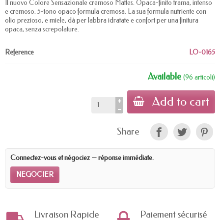
Il nuovo Colore Sensazionale cremoso Mattes. Opaca-finito trama, intenso
e cremoso. 5-tono opaco formula cremosa. La sua formula nutriente con
olio prezioso, e miele, dà per labbra idratate e confort per una finitura
opaca, senza screpolature.
Reference
LO-0165
Available
(96 articoli)
Add to cart
Share
Connectez-vous et négociez — réponse immédiate.
NEGOCIER
Livraison Rapide
Paiement sécurisé