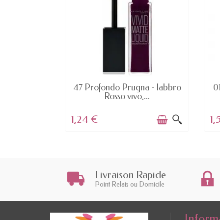
N MAGAZZINO
AVAILABLE
e Glow -
47 Profondo Prugna - labbro
01
Master...
Rosso vivo,...
1,24 €
1,
Livraison Rapide
Point Relais ou Domicile
Inform