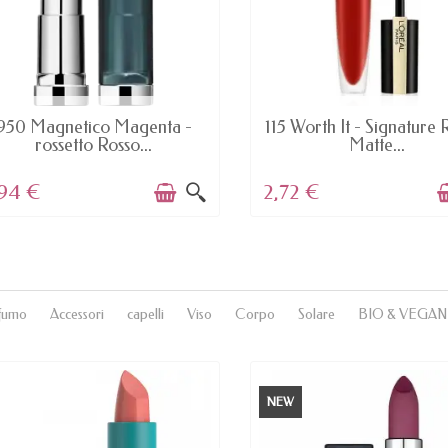
AVAILABLE
AVAILABLE
950 Magnetico Magenta -
115 Worth It - Signature
rossetto Rosso...
Matte...
,94 €
2,72 €
fumo
Accessori
capelli
Viso
Corpo
Solare
BIO & VEGAN
NEW