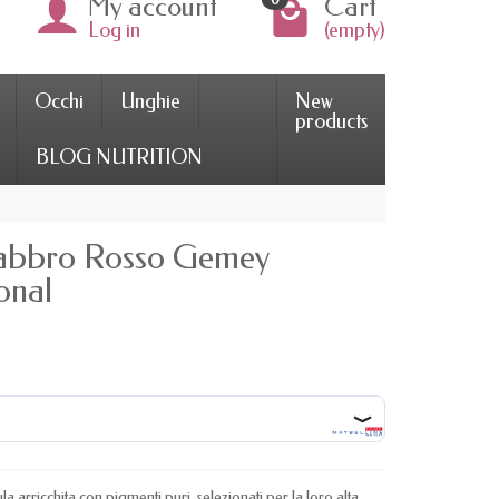
My account
Cart
Log in
(empty)
Occhi
Unghie
New
products
BLOG NUTRITION
labbro Rosso Gemey
onal
rricchita con pigmenti puri, selezionati per la loro alta