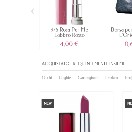
‹
376 Rosa Per Me
Borsa per 
Labbro Rosso
L'Oré
Universale...
4,00 €
0,
ACQUISTATO FREQUENTEMENTE INSIEME
Occhi
Unghie
Carnagione
Labbra
Pro
NEW
N