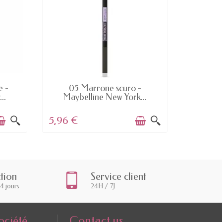
ULTIMI ARTICOLI IN MAGAZZINO
e -
05 Marrone scuro -
45 Suo
..
Maybelline New York...
5,96 €
5,06 €
ction
Service client
14 jours
24H / 7J
ociété
Contact us