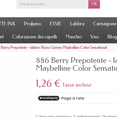
OK
TE INK
Profumo
ESSIE
Labbra
Carnagione
nt
Colorazione dei capelli
Maschio
Viso
Blog
Berry Prepotente - labbro Rosso Gemey Maybelline Color Sensational
886 Berry Prepotente - 
Maybelline Color Sensati
1,26 €
Tasse incluse
Colore puro e luminoso. Comfort supremo. Una formula a