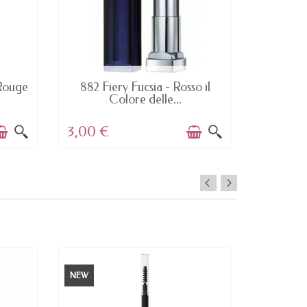
AVAILABLE
 Rouge
882 Fiery Fucsia - Rosso il
30 Giu
Colore delle...
Po
3,00 €
1,01 €
NEW
NEW