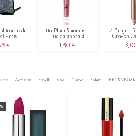
il trucco di
06 Plum Shimmer -
04 Beige - R
al Paris
Lucidalabbra di
Crayon Org
Harald...
65 €
1,50 €
3,0
fumo
Accessori
capelli
Viso
Corpo
Solare
BIO & VEGAN
EW