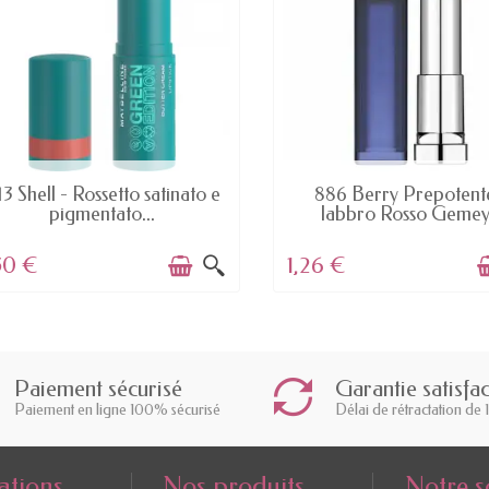
AVAILABLE
AVAILABLE
3 Shell - Rossetto satinato e
886 Berry Prepotent
pigmentato...
labbro Rosso Gemey.
50 €
1,26 €
Paiement sécurisé
Garantie satisfa
Paiement en ligne 100% sécurisé
Délai de rétractation de 
ations
Nos produits
Notre s