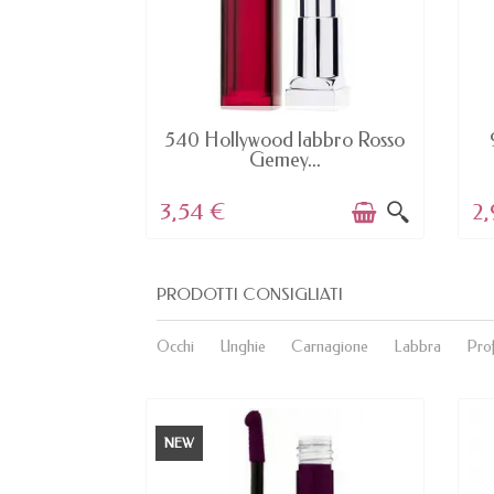
E
AVAILABLE
one - Rosso
540 Hollywood labbro Rosso
ey...
Gemey...
3,54 €
2
PRODOTTI CONSIGLIATI
Occhi
Unghie
Carnagione
Labbra
Pro
NEW