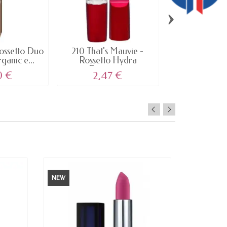
›
ossetto Duo
210 That's Mauvie -
864 Gustoso
anic e...
Rossetto Hydra
Rubino L
Extreme...
MATTE
0 €
2,47 €
6,08
NEW
NEW