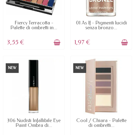
AVAILABLE
AVAILABLE
Fiercy Terracotta -
01 As If - Pigmenti lucidi
Palette di ombretti in...
senza bronzo...
3,55 €
1,97 €
NEW
NEW
AVAILABLE
AVAILABLE
306 Nudisti Infallibile Eye
Cool / Chiara - Palette
Paint Ombra di...
di ombretti...