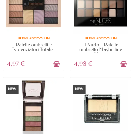
ULTIMI ARTICOLI IN
ULTIMI ARTICOLI IN
MAGAZZINO
MAGAZZINO
Palette ombretti e
Il Nudo - Palette
Evidenziatori Totale...
ombretto Maybelline
New...
4,97 €
4,98 €
NEW
NEW