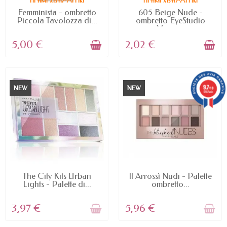
ULTIMI ARTICOLI IN
ULTIMI ARTICOLI IN
MAGAZZINO
MAGAZZINO
Femminista - ombretto
605 Beige Nude -
Piccola Tavolozza di...
ombretto EyeStudio
Mono...
5,00 €
2,02 €
9.7
NEW
NEW
/10
5887 avis
NON DISPONIBILE
NON DISPONIBILE
The City Kits Urban
Il Arrossì Nudi - Palette
Lights - Palette di...
ombretto...
3,97 €
5,96 €