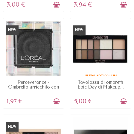
3,00 €
3,94 €
NEW
NEW
ULTIMI ARTICOLI IN
AVAILABLE
MAGAZZINO
Perceverance -
Tavolozza di ombretti
Ombretto arricchito con
Epic Day di Makeup...
oli...
1,97 €
5,00 €
NEW