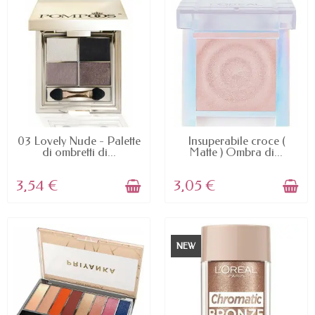
AVAILABLE
AVAILABLE
03 Lovely Nude - Palette
Insuperabile croce (
di ombretti di...
Matte ) Ombra di...
3,54 €
3,05 €
NEW