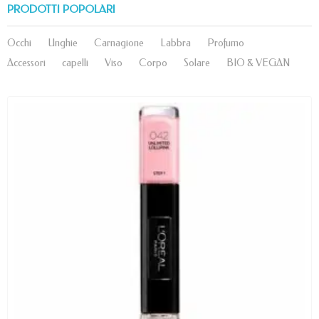
PRODOTTI POPOLARI
Occhi
Unghie
Carnagione
Labbra
Profumo
Accessori
capelli
Viso
Corpo
Solare
BIO & VEGAN