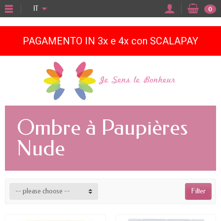
"
IT
0
PAGAMENTO IN 3x e 4x con SCALAPAY
Ombre à Paupières
Nude
-- please choose --
Filter