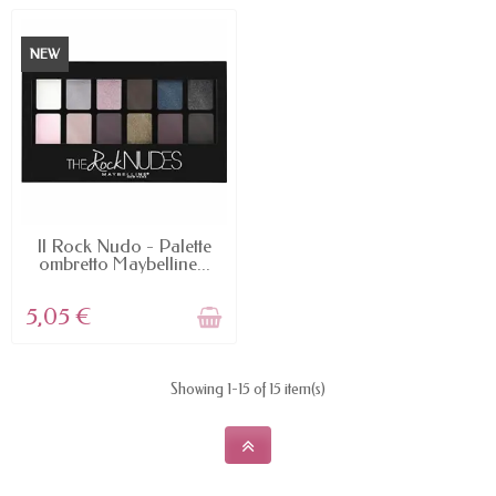
NEW
NON DISPONIBILE
Il Rock Nudo - Palette
ombretto Maybelline...
5,05 €
Showing 1-15 of 15 item(s)