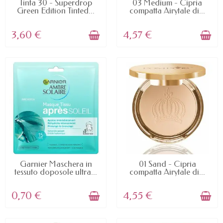
AVAILABLE
AVAILABLE
Tinta 30 - Superdrop
03 Medium - Cipria
Green Edition Tinted...
compatta Airytale di...
3,60 €
4,57 €
AVAILABLE
AVAILABLE
Garnier Maschera in
01 Sand - Cipria
tessuto doposole ultra...
compatta Airytale di...
0,70 €
4,55 €