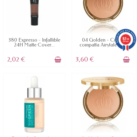
9.7
AVAILABLE
AVAILABLE
380 Expresso - Infallible
04 Golden - Cipria
/10
5887 avis
24H Matte Cover...
compatta Airytale di...
2,02 €
3,60 €