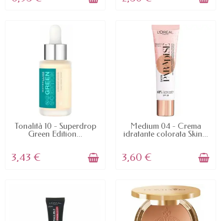
AVAILABLE
AVAILABLE
Tonalità 10 - Superdrop
Medium 04 - Crema
Green Edition...
idratante colorata Skin...
3,43 €
3,60 €