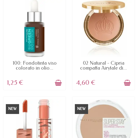
AVAILABLE
AVAILABLE
100: Fondotinta viso
02 Natural - Cipria
colorato in olio...
compatta Airytale di...
1,25 €
4,60 €
NEW
NEW