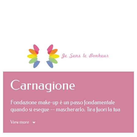
Carnagione
Fondazione make-up è un passo fondamentale
quando si esegue -- mascherarlo. Tira fuori la tua
bellezza naturale e aiuta a raggiungere la
View more
perfezione nel look. Per farvi avere questo
eccellente base di bellezza, sosteniamo con le