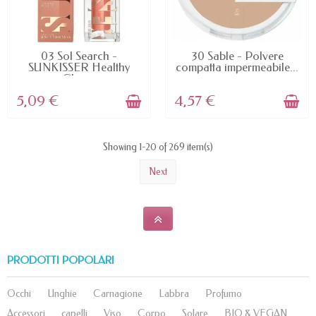
AVAILABLE
AVAILABLE
03 Sol Search -
30 Sable - Polvere
SUNKISSER Healthy
compatta impermeabile...
Glow...
5,09 €
4,57 €
Showing 1-20 of 269 item(s)
Next
PRODOTTI POPOLARI
Occhi
Unghie
Carnagione
Labbra
Profumo
Accessori
capelli
Viso
Corpo
Solare
BIO & VEGAN