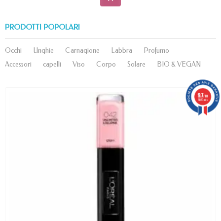
PRODOTTI POPOLARI
Occhi
Unghie
Carnagione
Labbra
Profumo
Accessori
capelli
Viso
Corpo
Solare
BIO & VEGAN
9.7
/10
5887 avis