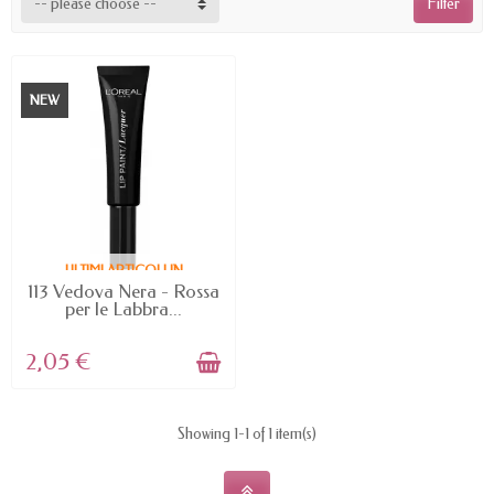
-- please choose --
Filter
NEW
ULTIMI ARTICOLI IN
MAGAZZINO
113 Vedova Nera - Rossa
per le Labbra...
2,05 €
Showing 1-1 of 1 item(s)