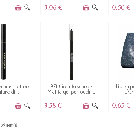
3,06 €
0,50 €
AILABLE
AVAILABLE
AV
yeliner Tattoo
971 Granito scuro -
Borsa pe
ture di...
Matita gel per occhi...
L'Or
3,58 €
0,65 €
 89 item(s)