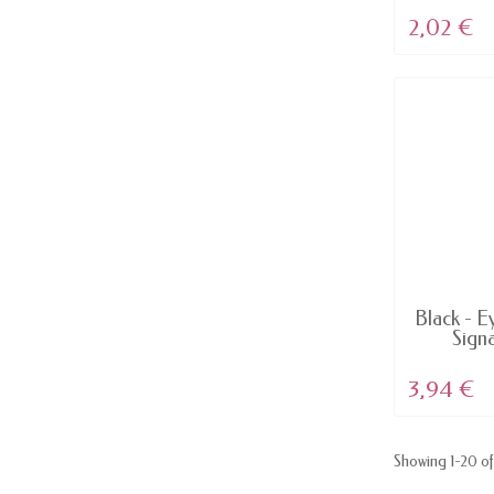
2,02 €
AV
Black - E
Signa
3,94 €
Showing 1-20 of