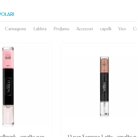
POLARI
Carnagione
Labbra
Profumo
Accessori
capelli
Viso
C
AVAILABLE
AVAILABLE