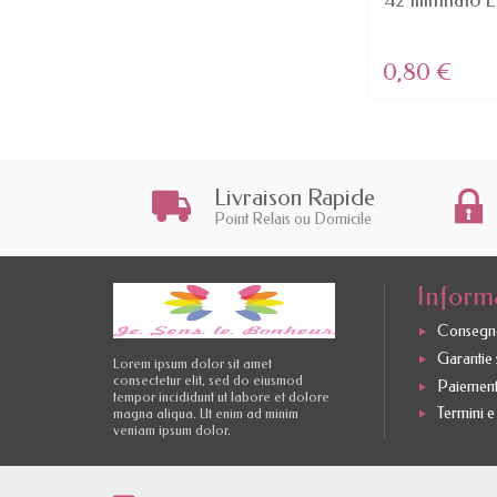
Dominazione - Rosso MATTE lip
42 Illimitato L
Color Ricca...
4,46 €
0,80 €
Livraison Rapide
Point Relais ou Domicile
Inform
Consegne
Garantie s
Lorem ipsum dolor sit amet
consectetur elit, sed do eiusmod
Paiement
tempor incididunt ut labore et dolore
Termini e
magna aliqua. Ut enim ad minim
veniam ipsum dolor.