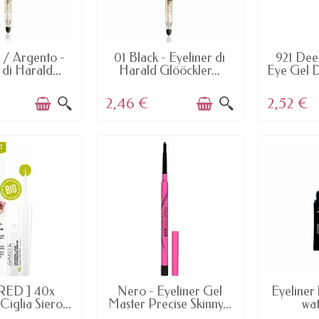
AILABLE
AVAILABLE
AV
/ Argento -
01 Black - Eyeliner di
921 Dee
 di Harald...
Harald Glööckler...
Eye Gel D
2,46 €
2,52 €
AILABLE
AVAILABLE
AV
RED ] 40x
Nero - Eyeliner Gel
Eyeliner
Ciglia Siero...
Master Precise Skinny...
wa
D'D