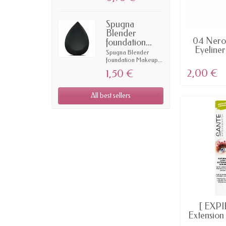
trucco scontato.
Spugna
Blender
AV
04 Nero 
foundation...
Eyeliner
Spugna Blender
foundation Makeup...
2,00 €
1,50 €
All best sellers
AV
[ EXPI
Extension 