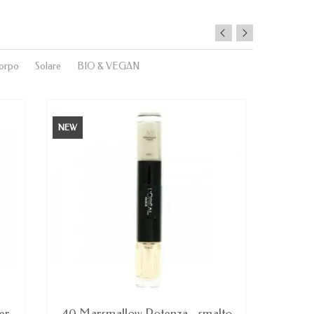
orpo
Solare
BIO & VEGAN
NEW
NEW
AVAILABLE
UL