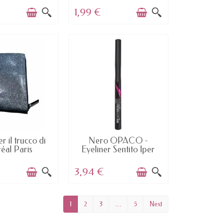
1,99 €
AILABLE
AVAILABLE
r il trucco di
Nero OPACO -
éal Paris
Eyeliner Sentito Iper
Preciso...
3,94 €
1
2
3
…
5
Next