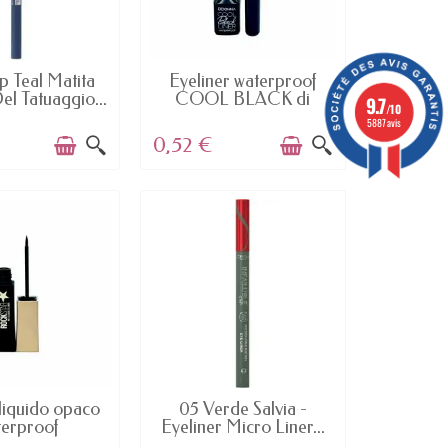
AILABLE
AVAILABLE
p Teal Matita
Eyeliner waterproof
el Tatuaggio...
COOL BLACK di
9.7
/10
D'DONNA
5887 avis
0,52 €
AILABLE
AVAILABLE
 liquido opaco
05 Verde Salvia -
terproof
Eyeliner Micro Liner...
ONNA...