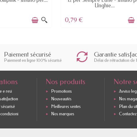
ollipink - smalto per...
12 per Sempre Latte - smalto p
Unghie...
0,79 €
Paiement sécurisé
Garantie satisfa
Paiement en ligne 100% sécurisé
Délai de rétractation de 
ations
Nos produits
Notre s
 e resi
Promotions
Avviso leg
atisfaction
Nouveautés
Nos maga
 sécurisé
Meilleures ventes
Plan du si
 condizioni
Nos marques
Contactez