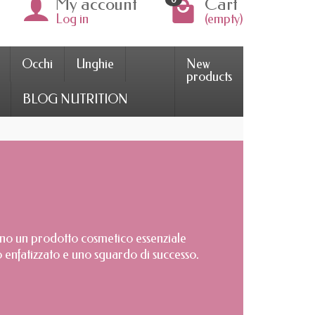
My account
Cart
Log in
(empty)
Occhi
Unghie
New
products
BLOG NUTRITION
gono un prodotto cosmetico essenziale
o enfatizzato e uno sguardo di successo.
e Sens le Bonheur per scegliere il tuo