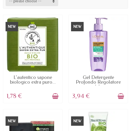
-- please choose --
NEW
NEW
AVAILABLE
AVAILABLE
L'autentico sapone
Gel Detergente
biologico extra puro...
Profondo Regolatore
del...
1,78 €
3,94 €
NEW
NEW