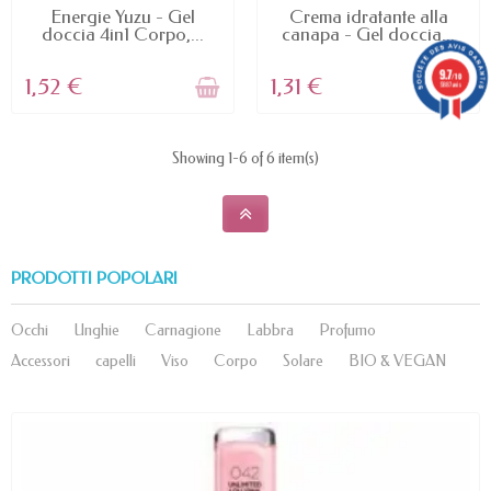
NON DISPONIBILE
NON DISPONIBILE
Energie Yuzu - Gel
Crema idratante alla
doccia 4in1 Corpo,...
canapa - Gel doccia...
9.7
/10
1,52 €
1,31 €
5887 avis
Showing 1-6 of 6 item(s)
PRODOTTI POPOLARI
Occhi
Unghie
Carnagione
Labbra
Profumo
Accessori
capelli
Viso
Corpo
Solare
BIO & VEGAN