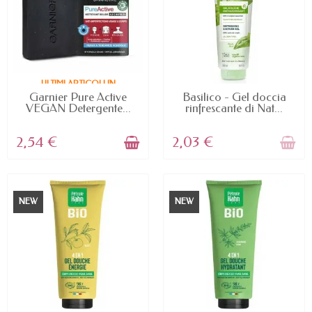
ULTIMI ARTICOLI IN
MAGAZZINO
NON DISPONIBILE
Garnier Pure Active
Basilico - Gel doccia
VEGAN Detergente...
rinfrescante di Nat...
2,54 €
2,03 €
NEW
NEW