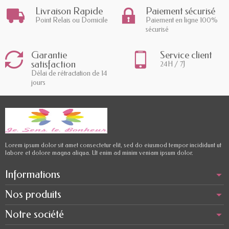
Livraison Rapide
Paiement sécurisé
Point Relais ou Domicile
Paiement en ligne 100%
sécurisé
Garantie
Service client
satisfaction
24H / 7J
Délai de rétractation de 14
jours
Lorem ipsum dolor sit amet consectetur elit, sed do eiusmod tempor incididunt ut
labore et dolore magna aliqua. Ut enim ad minim veniam ipsum dolor.
Informations
Nos produits
Notre société