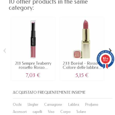
10 other products in the same
category:
‹
›
9.7
/10
5887 avis
213 Sempre Teaberry
233 Boréal - Rosso il
rossetto Rosso...
Colore delle labbra...
7,03 €
5,15 €
ACQUISTATO FREQUENTEMENTE INSIEME
Occhi
Unghie
Carnagione
Labbra
Profumo
Accessori
capelli
Viso
Corpo
Solare