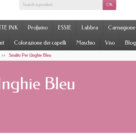
OK
TE INK
Profumo
ESSIE
Labbra
Carnagione
nt
Colorazione dei capelli
Maschio
Viso
Blog
Smalto Per Unghie Bleu
nghie Bleu