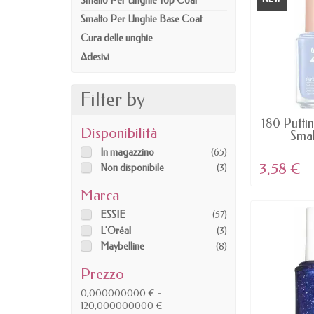
Smalto Per Unghie Top Coat
Smalto Per Unghie Base Coat
Cura delle unghie
Adesivi
Filter by
AV
180 Putting
Disponibilità
Smal
In magazzino
(65)
3,58 €
Non disponibile
(3)
Marca
ESSIE
(57)
L'Oréal
(3)
Maybelline
(8)
Prezzo
0,000000000 € -
120,000000000 €