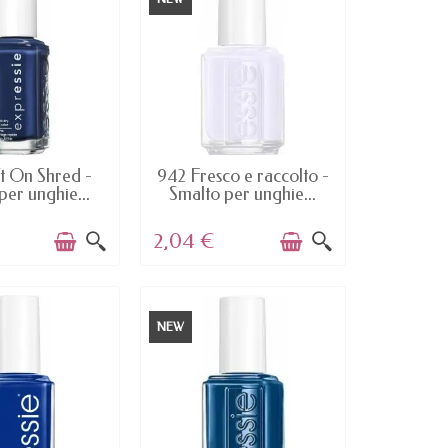
AILABLE
AVAILABLE
t On Shred -
942 Fresco e raccolto -
per unghie...
Smalto per unghie...
2,04 €
NEW