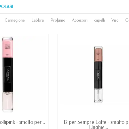
POLARI
Carnagione
Labbra
Profumo
Accessori
capelli
Viso
C
AVAILABLE
AVAILABLE
ollipink - smalto per...
12 per Sempre Latte - smalto p
Unghie...