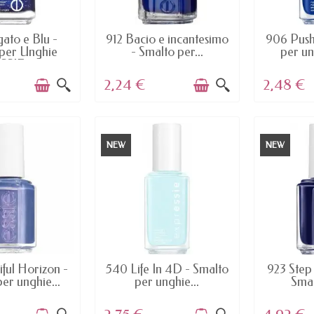
AILABLE
AVAILABLE
AV
ato e Blu -
912 Bacio e incantesimo
906 Push
 per Unghie
- Smalto per...
per u
SSIE
2,24 €
2,48 €
NEW
NEW
AILABLE
AVAILABLE
AV
iful Horizon -
540 Life In 4D - Smalto
923 Step
er unghie...
per unghie...
Smal