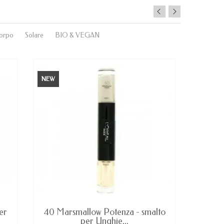
orpo
Solare
BIO & VEGAN
NEW
NEW
AVAILABLE
UL
er
40 Marsmallow Potenza - smalto
233 Bo
per Unghie...