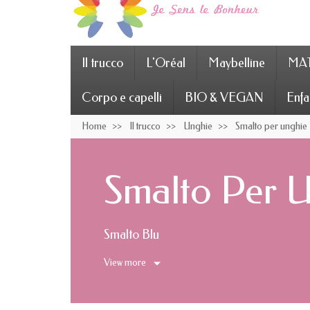
Il trucco
L'Oréal
Maybelline
MAT
Corpo e capelli
BIO & VEGAN
Enfa
Home
Il trucco
Unghie
Smalto per unghie
Smalto Per U
Smalto Blu
View more