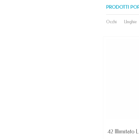
PRODOTTI PO
Occhi
Unghie
AVAILABLE
Dominazione - Rosso MATTE lip
42 Illimitato L
Color Ricca...