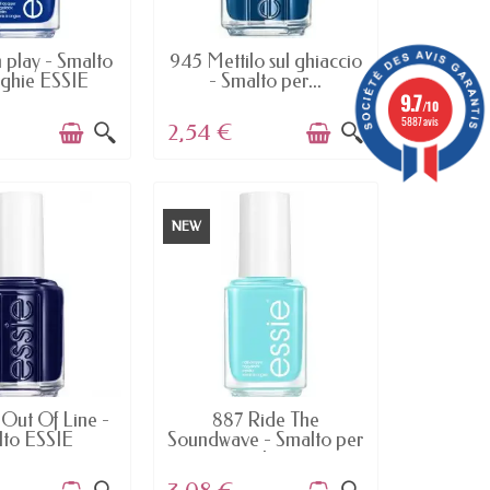
AILABLE
AVAILABLE
 play - Smalto
945 Mettilo sul ghiaccio
nghie ESSIE
- Smalto per...
9.7
/10
5887 avis
2,54 €
NEW
AILABLE
AVAILABLE
 Out Of Line -
887 Ride The
to ESSIE
Soundwave - Smalto per
unghie...