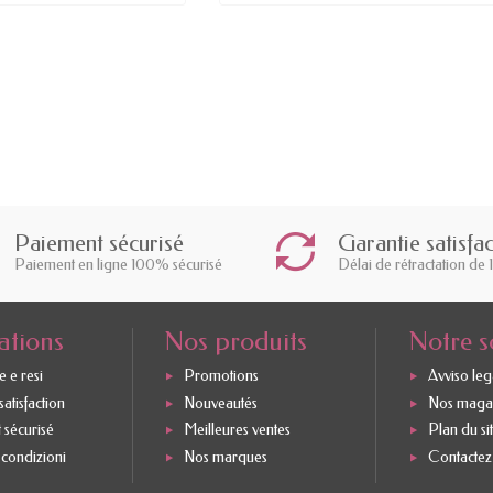
Paiement sécurisé
Garantie satisfa
Paiement en ligne 100% sécurisé
Délai de rétractation de 
ations
Nos produits
Notre s
 e resi
Promotions
Avviso leg
atisfaction
Nouveautés
Nos maga
 sécurisé
Meilleures ventes
Plan du si
 condizioni
Nos marques
Contactez