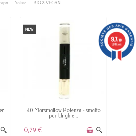
orpo
Solare
BIO & VEGAN
NEW
NEW
9.7
/10
5887 avis
AVAILABLE
UL
er
40 Marsmallow Potenza - smalto
233 Bo
per Unghie...
0,79 €
5,15 €