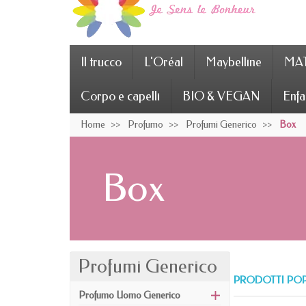
Il trucco
L'Oréal
Maybelline
MAT
Corpo e capelli
BIO & VEGAN
Enfa
Home
Profumo
Profumi Generico
Box
Box
Profumi Generico
PRODOTTI PO
Profumo Uomo Generico