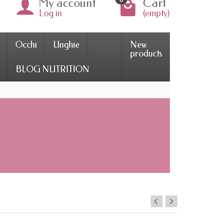
My account
Cart
Log in
(empty)
Occhi
Unghie
New
products
BLOG NUTRITION