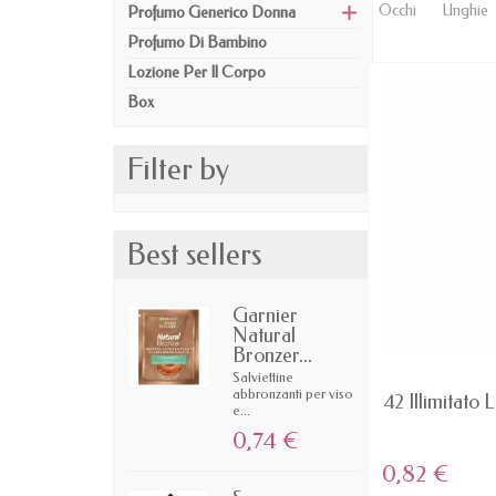
Occhi
Unghie
Profumo Generico Donna
Profumo Di Bambino
Lozione Per Il Corpo
Box
Filter by
Best sellers
Garnier
Natural
Bronzer...
Salviettine
AVAILABLE
abbronzanti per viso
Dominazione - Rosso MATTE lip
42 Illimitato L
e...
Color Ricca...
0,74 €
4,54 €
0,82 €