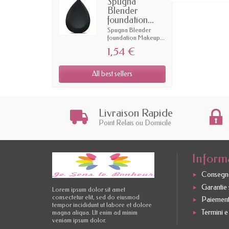
Spugna
Blender
foundation...
Spugna Blender
foundation Makeup...
1,54 €
All best sellers
Livraison Rapide
Point Relais ou Domicile
Inform
Consegne
Garantie s
Lorem ipsum dolor sit amet
consectetur elit, sed do eiusmod
Paiement
tempor incididunt ut labore et dolore
Termini e
magna aliqua. Ut enim ad minim
veniam ipsum dolor.