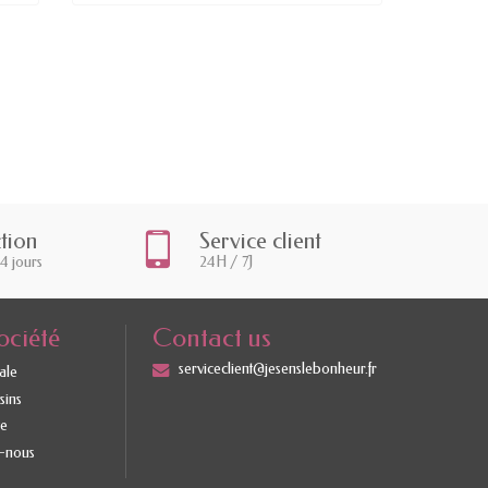
ction
Service client
14 jours
24H / 7J
ociété
Contact us
serviceclient@jesenslebonheur.fr
ale
sins
te
-nous