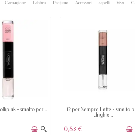
Carnagione
Labbra
Profumo
Accessori
capelli
Viso
C
AVAILABLE
AVAILABLE
ollipink - smalto per...
12 per Sempre Latte - smalto p
Unghie...
0,83 €