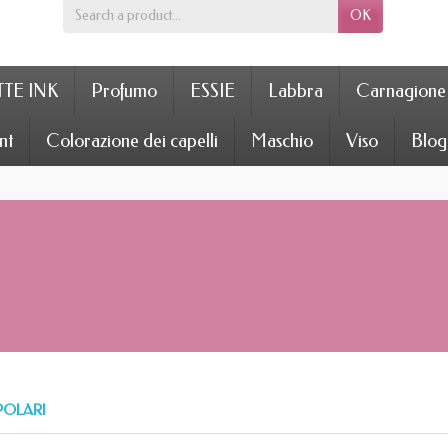
OK
TE INK
Profumo
ESSIE
Labbra
Carnagione
nt
Colorazione dei capelli
Maschio
Viso
Blog
POLARI