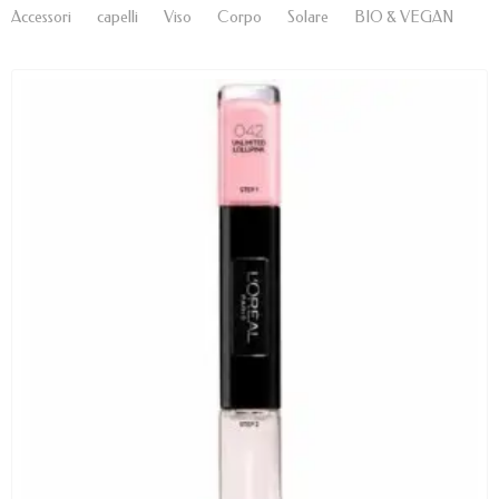
Accessori
capelli
Viso
Corpo
Solare
BIO & VEGAN