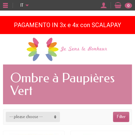
"
IT
0
PAGAMENTO IN 3x e 4x con SCALAPAY
Ombre à Paupières
Vert
-- please choose --
Filter