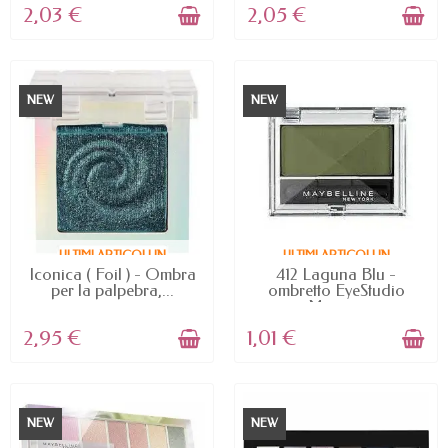
2,03 €
2,05 €
NEW
NEW
ULTIMI ARTICOLI IN
ULTIMI ARTICOLI IN
MAGAZZINO
MAGAZZINO
Iconica ( Foil ) - Ombra
412 Laguna Blu -
per la palpebra,...
ombretto EyeStudio
Mono...
2,95 €
1,01 €
NEW
NEW