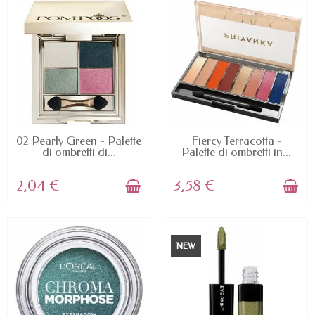
AVAILABLE
AVAILABLE
02 Pearly Green - Palette
Fiercy Terracotta -
di ombretti di...
Palette di ombretti in...
2,04 €
3,58 €
NEW