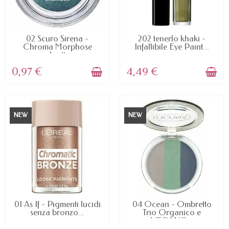
AVAILABLE
AVAILABLE
02 Scuro Sirena -
202 tenerlo khaki -
Chroma Morphose
Infallibile Eye Paint...
ombretto...
0,97 €
4,49 €
NEW
NEW
AVAILABLE
AVAILABLE
01 As If - Pigmenti lucidi
04 Ocean - Ombretto
senza bronzo...
Trio Organico e
VEGANO...