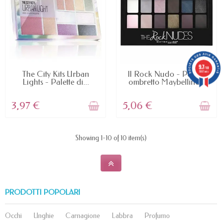
9.7
/10
NON DISPONIBILE
NON DISPONIBILE
5887 avis
The City Kits Urban
Il Rock Nudo - Palette
Lights - Palette di...
ombretto Maybelline...
3,97 €
5,06 €
Showing 1-10 of 10 item(s)
PRODOTTI POPOLARI
Occhi
Unghie
Carnagione
Labbra
Profumo