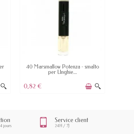
AVAILABLE
UL
er
40 Marsmallow Potenza - smalto
233 Bo
per Unghie...
0,82 €
4,96 
ction
Service client
14 jours
24H / 7J