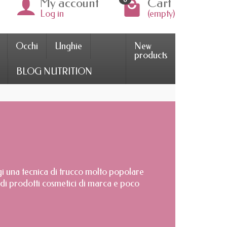
My account
Cart
Log in
(empty)
Occhi
Unghie
New
products
BLOG NUTRITION
ggi una tecnica di trucco molto popolare
go di prodotti cosmetici di marca e poco
ring, Je Sens Le Bonheur ti offre un