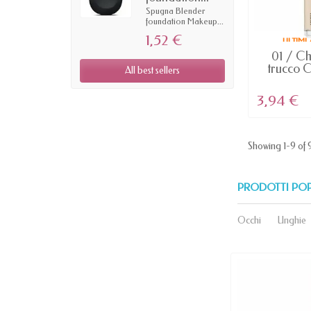
Spugna Blender
foundation Makeup...
1,52 €
ULTIMI
MA
01 / Ch
trucco C
All best sellers
3,94 €
Showing 1-9 of 9
PRODOTTI PO
Occhi
Unghie