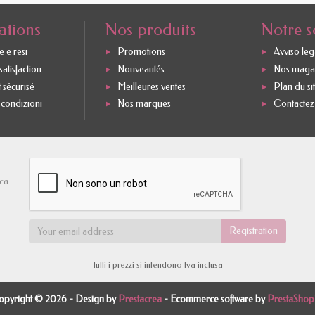
ations
Nos produits
Notre s
 e resi
Promotions
Avviso leg
atisfaction
Nouveautés
Nos maga
 sécurisé
Meilleures ventes
Plan du si
 condizioni
Nos marques
Contactez
rca
Tutti i prezzi si intendono Iva inclusa
pyright © 2026 - Design by
Prestacrea
- Ecommerce software by
PrestaSho