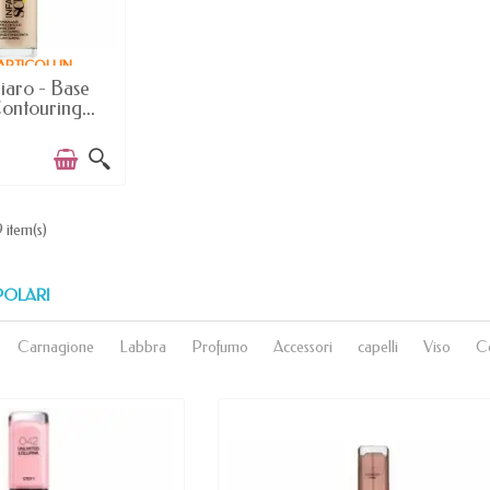
 ARTICOLI IN
GAZZINO
iaro - Base
ontouring...
 item(s)
POLARI
Carnagione
Labbra
Profumo
Accessori
capelli
Viso
C