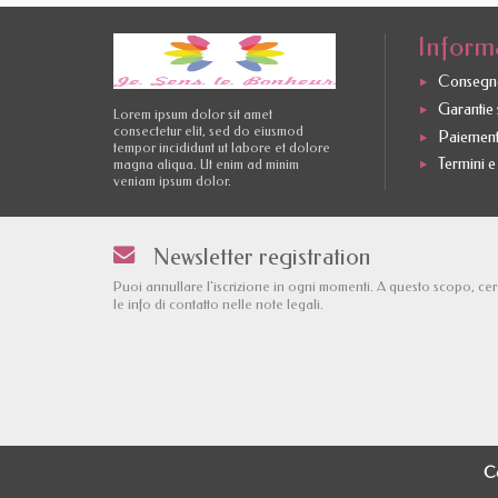
Inform
Consegne
Garantie s
Lorem ipsum dolor sit amet
consectetur elit, sed do eiusmod
Paiement
tempor incididunt ut labore et dolore
Termini e
magna aliqua. Ut enim ad minim
veniam ipsum dolor.
Newsletter registration
Puoi annullare l'iscrizione in ogni momenti. A questo scopo, ce
le info di contatto nelle note legali.
Co