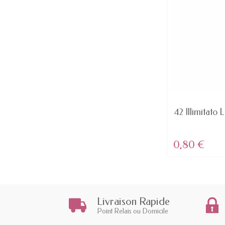
AVAILABLE
Dominazione - Rosso MATTE lip
42 Illimitato L
Color Ricca...
4,61 €
0,80 €
Livraison Rapide
Point Relais ou Domicile