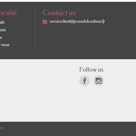
ociété
Contact us
serviceclient@jesenslebonheur.fr
ale
sins
te
-nous
Follow us
p™