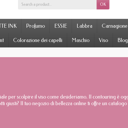
OK
TE INK
Profumo
ESSIE
Labbra
Carnagione
nt
Colorazione dei capelli
Maschio
Viso
Blog
iale per scolpire il viso come desideriamo. Il contouring è o
tti giusti? Il tuo negozio di bellezza online ti offre un catalo
polveri abbronzanti e modellanti, comprese le palette di contou
vere o crema economico presso Je Sens Le Bonheur