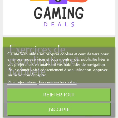
Exercices de
Ce site Web utilise ses propres cookies et ceux de tiers pour
coordination et
améliorer nos services et vous montrer des publicités liées à
vos préférences en analysant vos habitudes de navigation.
habileté
Pour donner votre consentement à son utilisation, appuyez
sur le bouton Accepter.
Plus d'informations
Personnaliser les cookies
Aucun produit pour le moment.
REJETER TOUT
J'ACCEPTE