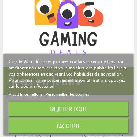
Ce site Web utilise ses propres cookies et ceux de tiers pour
améliorer nos services et vous montrer des publicités liées à
vos préférences en analysant vos habitudes de navigation.
Jeux en feutre
Pour donner votre consentement à son utilisation, appuyez
sur le bouton Accepter.
Plus d'informations
Personnaliser les cookies
Aucun produit pour le moment.
REJETER TOUT
J'ACCEPTE