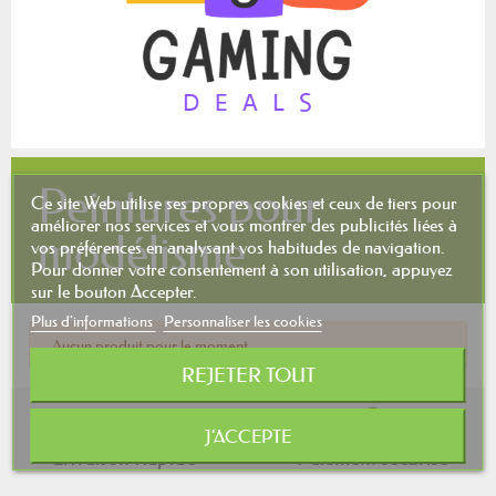
Peintures pour
Ce site Web utilise ses propres cookies et ceux de tiers pour
améliorer nos services et vous montrer des publicités liées à
modélisme
vos préférences en analysant vos habitudes de navigation.
Pour donner votre consentement à son utilisation, appuyez
sur le bouton Accepter.
Plus d'informations
Personnaliser les cookies
Aucun produit pour le moment.
REJETER TOUT
J'ACCEPTE
Livraison Rapide
Paiement sécurisé