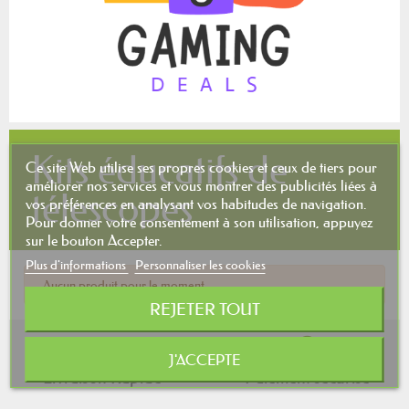
Kits éducatifs de
Ce site Web utilise ses propres cookies et ceux de tiers pour
améliorer nos services et vous montrer des publicités liées à
télescopes
vos préférences en analysant vos habitudes de navigation.
Pour donner votre consentement à son utilisation, appuyez
sur le bouton Accepter.
Plus d'informations
Personnaliser les cookies
Aucun produit pour le moment.
REJETER TOUT
J'ACCEPTE
Livraison Rapide
Paiement sécurisé