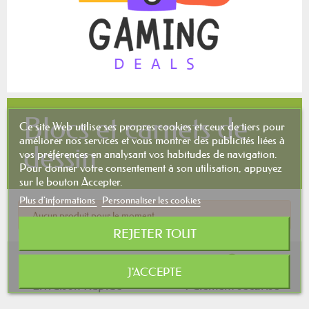
Blocs et carnets de
Ce site Web utilise ses propres cookies et ceux de tiers pour
améliorer nos services et vous montrer des publicités liées à
dessin
vos préférences en analysant vos habitudes de navigation.
Pour donner votre consentement à son utilisation, appuyez
sur le bouton Accepter.
Plus d'informations
Personnaliser les cookies
Aucun produit pour le moment.
REJETER TOUT
J'ACCEPTE
Livraison Rapide
Paiement sécurisé