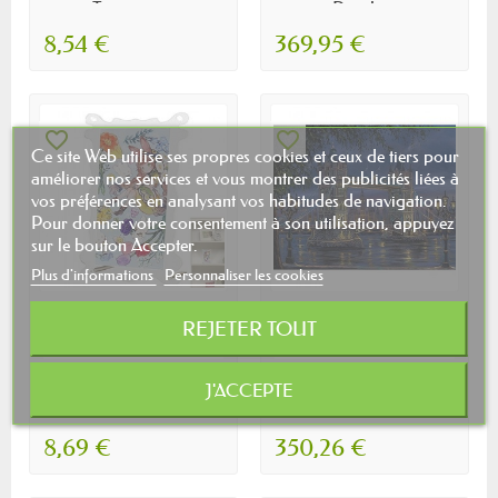
Tournant...
Puzzle...
8,54 €
369,95 €
favorite_border
favorite_border
Ce site Web utilise ses propres cookies et ceux de tiers pour
améliorer nos services et vous montrer des publicités liées à
vos préférences en analysant vos habitudes de navigation.
Pour donner votre consentement à son utilisation, appuyez
sur le bouton Accepter.
Plus d'informations
Personnaliser les cookies
REJETER TOUT
0 avis
0 avis
Clomuzi Puzzle
Puzzle Bois
J'ACCEPTE
Bouteille
Adultebuilding-5000
Acrylique,Puzzle...
Matériaux...
8,69 €
350,26 €