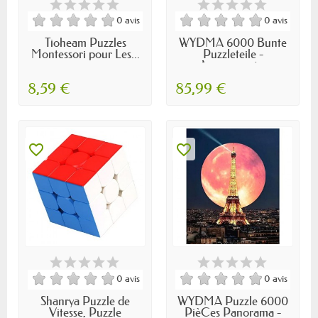
0 avis
0 avis
Tioheam Puzzles
WYDMA 6000 Bunte
Montessori pour Les...
Puzzleteile -
Amusement...
8,59 €
85,99 €
favorite_border
favorite_border
0 avis
0 avis
Shanrya Puzzle de
WYDMA Puzzle 6000
Vitesse, Puzzle
PièCes Panorama -