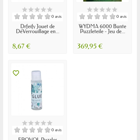
0 avis
0 avis
Drfeify Jouet de
WYDMA 6000 Bunte
DéVerrouillage en...
Puzzleteile - Jeu de...
8,67 €
369,95 €
favorite_border
0 avis
FROVOL Puzzles