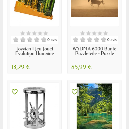
0 avis
0 avis
Toyvian 1 Jeu Jouet
WYDMA 6000 Bunte
Évolution Humaine
Puzzleteile - Puzzle
Scie...
pour...
13,29 €
85,99 €
favorite_border
favorite_border