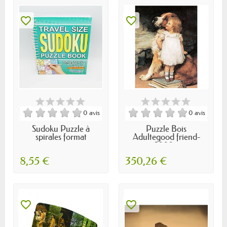
favorite_border
favorite_border
0 avis
0 avis
Sudoku Puzzle à
Puzzle Bois
spirales format
Adultegood friend-
voyage...
5000...
8,55 €
350,26 €
favorite_border
favorite_border