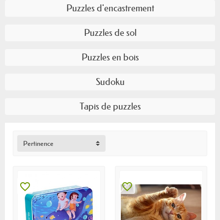
Puzzles d'encastrement
Puzzles de sol
Puzzles en bois
Sudoku
Tapis de puzzles
Pertinence
favorite_border
favorite_border