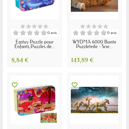
0 avis
0 avis
Eastuy Puzzle pour
WYDMA 6000 Bunte
Enfants,Puzzles de...
Puzzleteile - Scie...
8,84 €
143,89 €
favorite_border
favorite_border