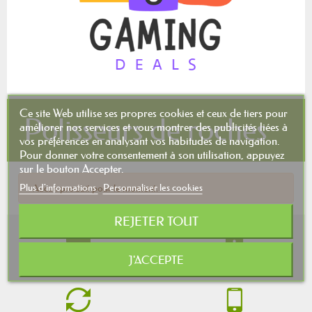
Ce site Web utilise ses propres cookies et ceux de tiers pour
Polisseurs de roches
améliorer nos services et vous montrer des publicités liées à
vos préférences en analysant vos habitudes de navigation.
Pour donner votre consentement à son utilisation, appuyez
sur le bouton Accepter.
Plus d'informations
Personnaliser les cookies
Aucun produit pour le moment.
REJETER TOUT
Livraison Rapide
Paiement sécurisé
J'ACCEPTE