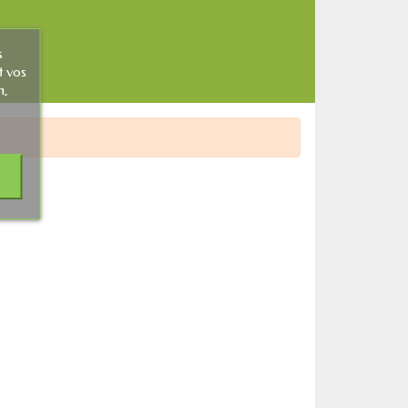
s
t vos
n,