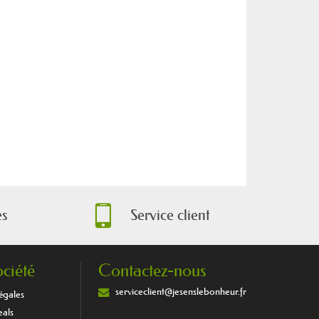
es
Service client
ociété
Contactez-nous
serviceclient@jesenslebonheur.fr
égales
eals