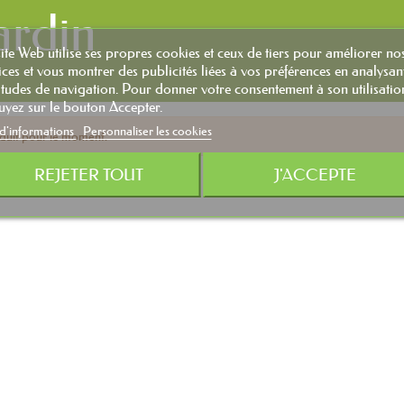
ardin
ite Web utilise ses propres cookies et ceux de tiers pour améliorer no
ices et vous montrer des publicités liées à vos préférences en analysan
tudes de navigation. Pour donner votre consentement à son utilisatio
yez sur le bouton Accepter.
 d'informations
Personnaliser les cookies
duit pour le moment.
REJETER TOUT
J'ACCEPTE