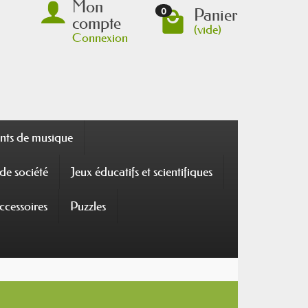
Mon
Panier
0
compte
(vide)
Connexion
nts de musique
de société
Jeux éducatifs et scientifiques
ccessoires
Puzzles