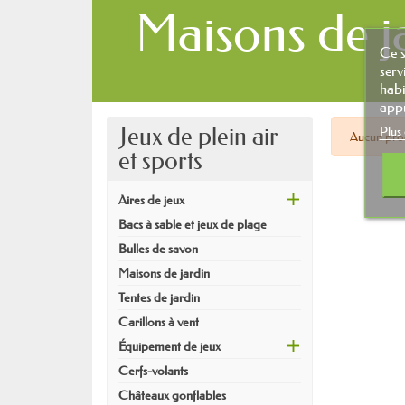
Maisons de j
Ce s
serv
habi
appu
Jeux de plein air
Plus
Aucun pro
et sports
Aires de jeux
Bacs à sable et jeux de plage
Bulles de savon
Maisons de jardin
Tentes de jardin
Carillons à vent
Équipement de jeux
Cerfs-volants
Châteaux gonflables