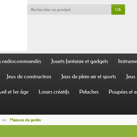
OK
ts radiocommandés
Jouets fantaisie et gadgets
Instrume
Jeux de construction
Jeux de plein air et sports
Jeux 
veil et 1er âge
Loisirs créatifs
Peluches
Poupées et a
Maisons de jardin