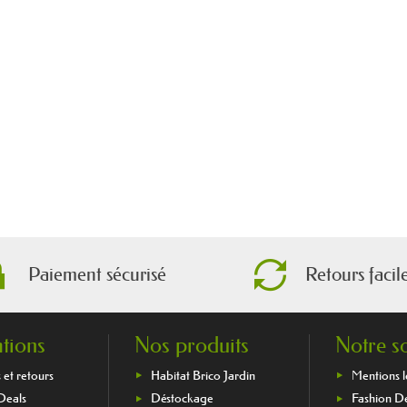
Paiement sécurisé
Retours facil
tions
Nos produits
Notre s
 et retours
Habitat Brico Jardin
Mentions l
 Deals
Déstockage
Fashion D