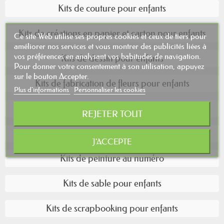
Kits de couture pour enfants
Kits de créations en papier et carton pour enfants
Ce site Web utilise ses propres cookies et ceux de tiers pour
améliorer nos services et vous montrer des publicités liées à
vos préférences en analysant vos habitudes de navigation.
Kits de dessin pour enfants
Pour donner votre consentement à son utilisation, appuyez
sur le bouton Accepter.
Kits de fabrication de fleurs pour enfants
Plus d'informations
Personnaliser les cookies
Jouets à clipser pour enfants
REJETER TOUT
Kits de peinture pour enfants
J'ACCEPTE
Kits de peinture au numéro
Kits de sable pour enfants
Kits de scrapbooking pour enfants