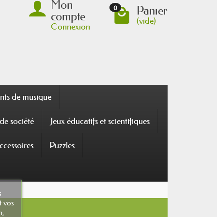
Mon
Panier
0
compte
(vide)
Connexion
nts de musique
de société
Jeux éducatifs et scientifiques
ccessoires
Puzzles
s
t vos
n,