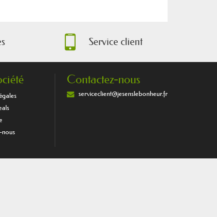
es
Service client
ociété
Contactez-nous
serviceclient@jesenslebonheur.fr
égales
eals
e
-nous