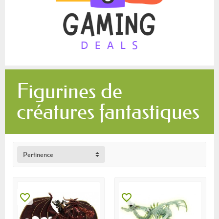
Figurines de
créatures fantastiques
Pertinence
favorite_border
favorite_border