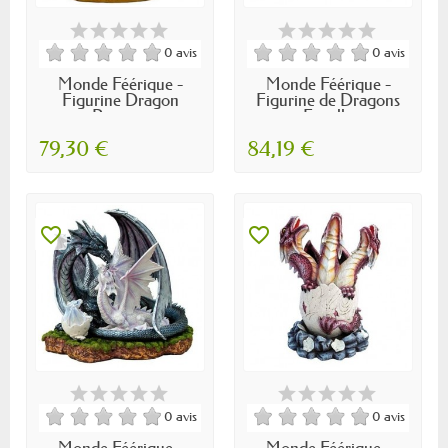
0 avis
0 avis
Monde Féérique -
Monde Féérique -
Figurine Dragon
Figurine de Dragons
Rouge...
Famille
79,30 €
84,19 €
favorite_border
favorite_border
0 avis
0 avis
Monde Féérique -
Monde Féérique -