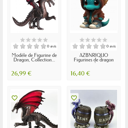
0 avis
0 avis
Modèle de Figurine de
AZBNRIQUO
Dragon, Collection...
Figurines de dragon
cool,...
26,99 €
16,40 €
favorite_border
favorite_border