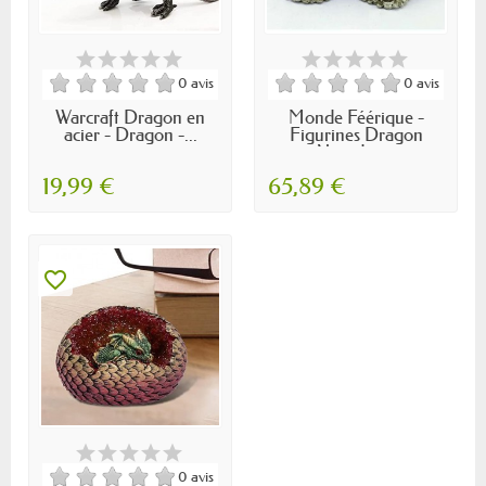
0 avis
0 avis
Warcraft Dragon en
Monde Féérique -
acier - Dragon -...
Figurines Dragon
Abondance
19,99 €
65,89 €
favorite_border
0 avis