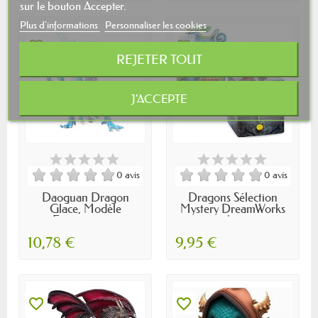
sur le bouton Accepter.
Plus d'informations
Personnaliser les cookies
favorite_border
favorite_border
REJETER TOUT
J'ACCEPTE
0 avis
0 avis
Daoguan Dragon
Dragons Sélection
Glace, Modèle
Mystery DreamWorks
Fantastique...
|...
10,78 €
9,95 €
favorite_border
favorite_border