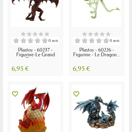
0 avis
0 avis
Plastoy - 60237 -
Plastoy - 60226 -
Figurine-Le Grand
Figurine - Le Dragon...
Dragon...
6,95 €
6,95 €
favorite_border
favorite_border