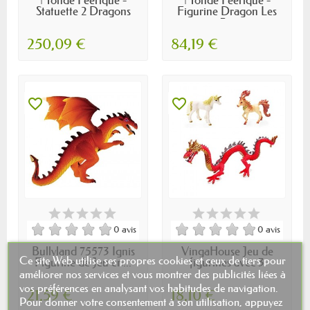
Statuette 2 Dragons
Figurine Dragon Les
avec...
3...
250,09 €
84,19 €
favorite_border
favorite_border
0 avis
0 avis
Bullyland 75573 Ignis
VingaHouse Jeu de
Ce site Web utilise ses propres cookies et ceux de tiers pour
Figurine de Jeu en...
figurines avec 3
animaux...
améliorer nos services et vous montrer des publicités liées à
vos préférences en analysant vos habitudes de navigation.
21,59 €
18,10 €
Pour donner votre consentement à son utilisation, appuyez