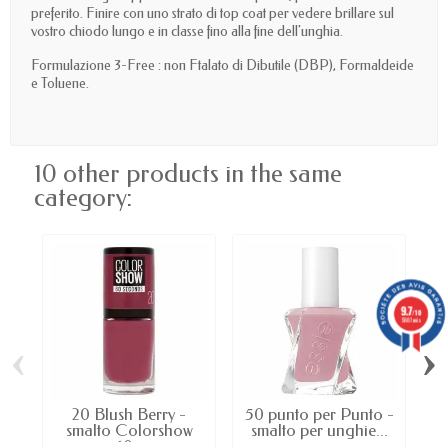
preferito. Finire con uno strato di top coat per vedere brillare sul
vostro chiodo lungo e in classe fino alla fine dell'unghia.
Formulazione 3-Free : non Ftalato di Dibutile (DBP), Formaldeide
e Toluene.
10 other products in the same
category:
9.7
/10
5887 avis
‹
›
20 Blush Berry -
50 punto per Punto -
smalto Colorshow
smalto per unghie...
60...