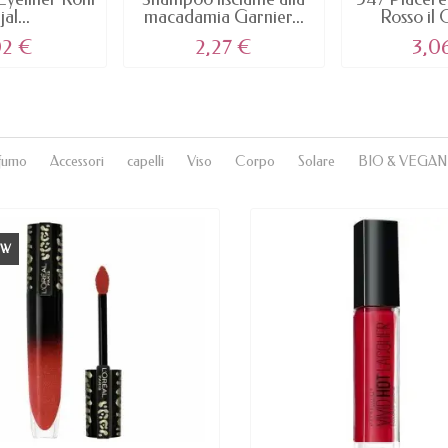
al...
macadamia Garnier...
Rosso il 
02 €
2,27 €
3,0
fumo
Accessori
capelli
Viso
Corpo
Solare
BIO & VEGAN
EW