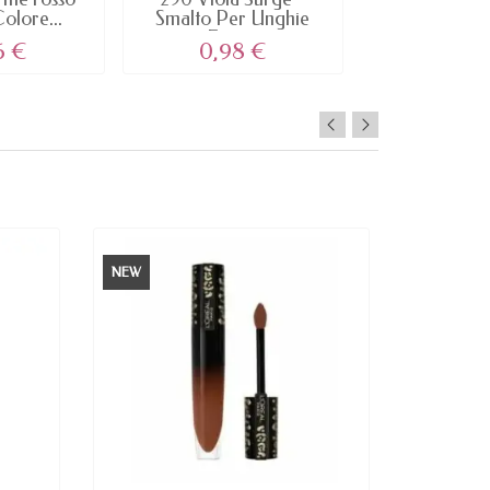
Colore...
Smalto Per Unghie
biologico 
Forti...
di...
6 €
0,98 €
2,57
NEW