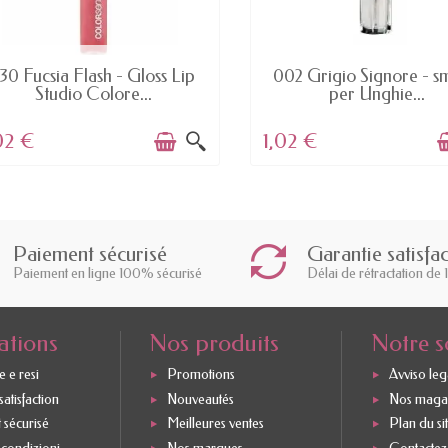
AVAILABLE
AVAILABLE
30 Fucsia Flash - Gloss Lip
002 Grigio Signore - s
Studio Colore...
per Unghie...
02 €
1,02 €
Paiement sécurisé
Garantie satisfa
Paiement en ligne 100% sécurisé
Délai de rétractation de 
ations
Nos produits
Notre s
 e resi
Promotions
Avviso leg
atisfaction
Nouveautés
Nos maga
 sécurisé
Meilleures ventes
Plan du si