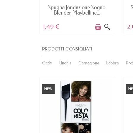
E
AVAILABLE
allibile Eye
Spugna fondazione Sogno
3
a...
Blender Maybelline...
1,49 €
2,
PRODOTTI CONSIGLIATI
Occhi
Unghie
Carnagione
Labbra
Pro
NEW
N