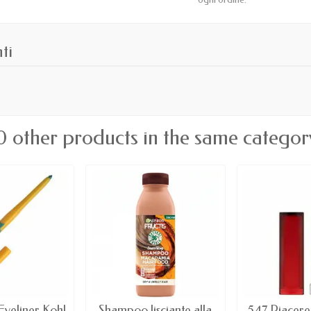
ti
0 other products in the same categor
Eyeliner Kohl
Shampoo lisciante alla
547 Piacere