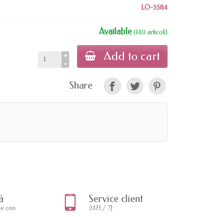
LO-5584
Available
(140 articoli)
Add to cart
Share
à
Service client
ne con
24H / 7J