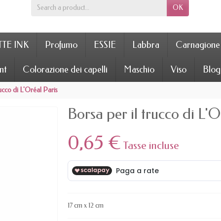
OK
TE INK
Profumo
ESSIE
Labbra
Carnagione
nt
Colorazione dei capelli
Maschio
Viso
Blog
rucco di L'Oréal Paris
Borsa per il trucco di L'O
0,65 €
Tasse incluse
17 cm x 12 cm