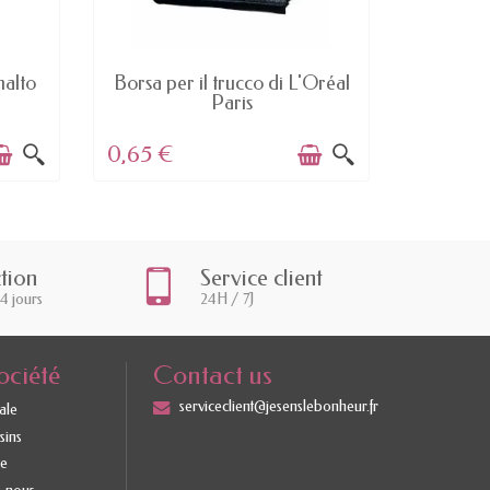
AVAILABLE
malto
Borsa per il trucco di L'Oréal
908 Glob
Paris
0,65 €
1,01 €
ction
Service client
14 jours
24H / 7J
ociété
Contact us
serviceclient@jesenslebonheur.fr
ale
sins
te