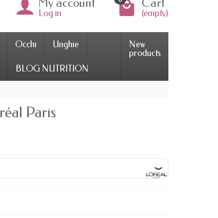
My account
Cart
Log in
(empty)
Occhi
Unghie
New
products
BLOG NUTRITION
réal Paris