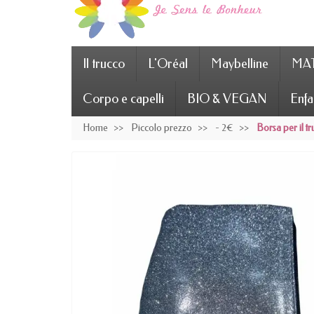
Il trucco
L'Oréal
Maybelline
MAT
Corpo e capelli
BIO & VEGAN
Enfa
Home
Piccolo prezzo
- 2€
Borsa per il t