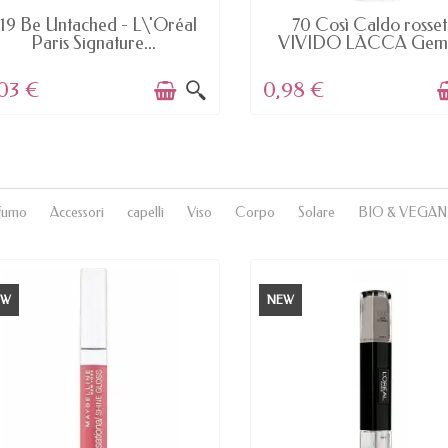
AVAILABLE
AVAILABLE
19 Be Untached - L\'Oréal
70 Così Caldo rosset
Paris Signature...
VIVIDO LACCA Gemey
03 €
0,98 €
fumo
Accessori
capelli
Viso
Corpo
Solare
BIO & VEGAN
EW
NEW