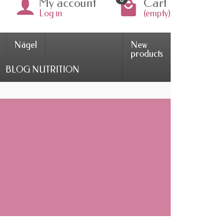
My account
Cart
Log in
(empty)
Nägel
New
products
BLOG NUTRITION