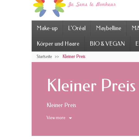
Make-up
L'Oréal
Maybelline
MA
Körper und Haare
BIO & VEGAN
E
Startseite
Kleiner Preis
Kleiner Preis
Kleiner Preis
View more