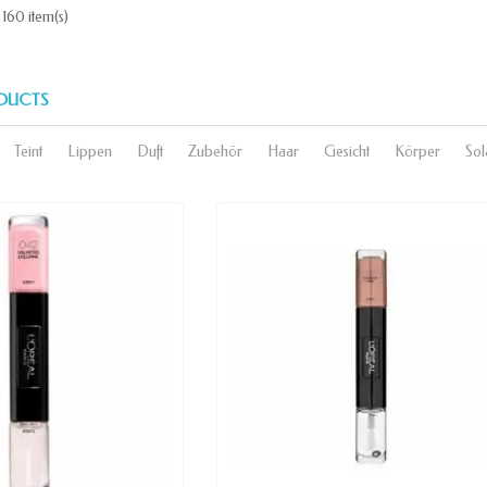
 160 item(s)
DUCTS
Teint
Lippen
Duft
Zubehör
Haar
Gesicht
Körper
Sol