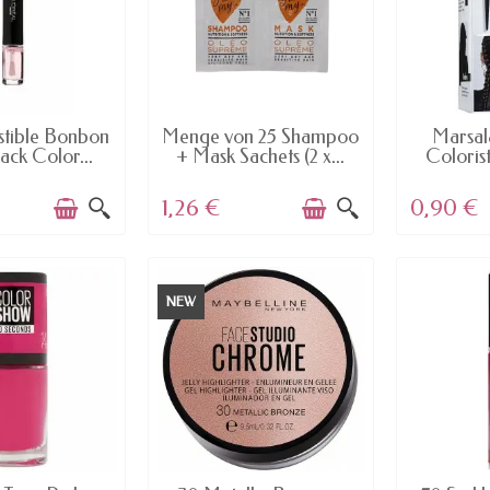
AILABLE
AVAILABLE
AV
istible Bonbon
Menge von 25 Shampoo
Marsal
ack Color...
+ Mask Sachets (2 x...
Coloris
1,26 €
0,90 €
NEW
AILABLE
AVAILABLE
AV