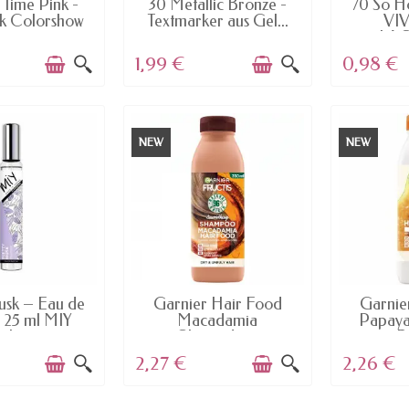
 Time Pink -
30 Metallic Bronze -
70 So Hot
k Colorshow
Textmarker aus Gel...
VI
60...
LAC
1,99 €
0,98 €
NEW
NEW
AILABLE
AVAILABLE
AV
usk – Eau de
Garnier Hair Food
Garnie
 25 ml MIY
Macadamia
Papaya
ake...
Glättendes...
Re
2,27 €
2,26 €