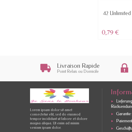
AVAILABLE
Herrschaft - lippenstift MATT
42 Unlimited 
BALMAIN...
4,57 €
0,79 €
Livraison Rapide
Point Relais ou Domicile
Inform
Lieferun
Rücksendun
Lorem ipsum dolor sit amet
Garantie s
consectetur elit, sed do eiusmod
tempor incididunt ut labore et dolore
Paiement
magna aliqua. Ut enim ad minim
veniam ipsum dolor.
Geschäft