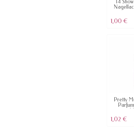
14 Show
Nagellac
1,00 €
AV
Pretty M
Parfum
M
1,02 €