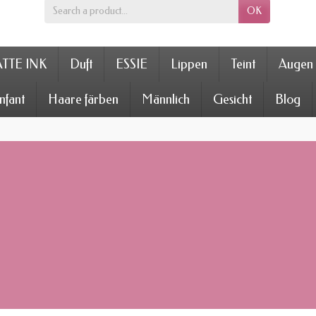
OK
TTE INK
Duft
ESSIE
Lippen
Teint
Augen
nfant
Haare färben
Männlich
Gesicht
Blog