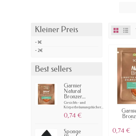
Kleiner Preis
- 1€
- 2€
Best sellers
Garnier
Natural
Bronzer...
Gesichts- und
Körperbräunungstücher...
AV
Garni
0,74 €
Bronz
Sol
0,74 €
Sponge