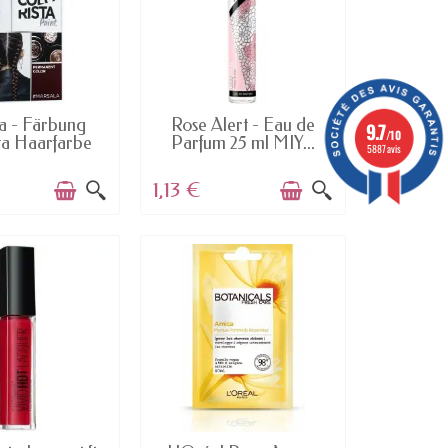
AILABLE
AVAILABLE
a - Färbung
Rose Alert - Eau de
9.7
/10
ta Haarfarbe
Parfum 25 ml MIY...
5887 avis
von...
1,13 €
AILABLE
AVAILABLE