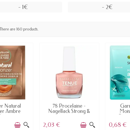
- 1€
- 2€
There are 160 products.
AILABLE
AVAILABLE
AV
er Natural
78 Procelaine -
Garn
er Ambre
Nagellack Strong &
Mois
aire...
presse...
Regen
2,03 €
0,68 €