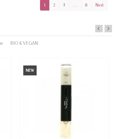
1
2
3
…
8
Next
ar
BIO & VEGAN
NEW
NEW