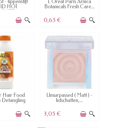
 - lippenstift
L'Oréal Paris Arnica
VID HOT
Botanicals Fresh Care...
QUER...
0,65 €
AILABLE
AVAILABLE
r Hair Food
Unsurpassed ( Matt ) -
 Detangling
lidschatten,...
pair...
3,05 €