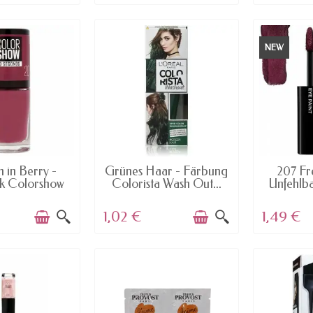
NEW
AILABLE
AVAILABLE
AV
h in Berry -
Grünes Haar - Färbung
207 Fr
k Colorshow
Colorista Wash Out...
Unfehlba
60...
1,02 €
1,49 €