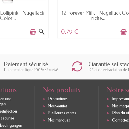
AVAILABLE
AVAILABLE
Lollipink - Nagellack
12 Forever Milk - Nagellack Co
Color...
riche...
0,79 €
Paiement sécurisé
Garantie satisfa
Paiement en ligne 100% sécurisé
Délai de rétractation de 
ations
Nos produits
Notre s
gen und
Promotions
Impressu
gen
Nouveautés
Nos maga
atisfaction
Meilleures ventes
Plan du si
 sécurisé
Nos marques
Contactez
sbedingungen