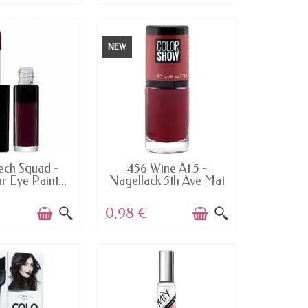
NEW
AILABLE
AVAILABLE
ech Squad -
456 Wine At 5 -
r Eye Paint...
Nagellack 5th Ave Mat
von...
0,98 €