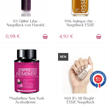
AVAILABLE
AVAILABLE
05 Glitter Lilac -
996 Antique chic -
Nagellack von Harald...
Nagellack ESSIE
0,98 €
4,92 €
NEW
9.7
/10
5887 avis
AVAILABLE
AVAILABLE
Maybelline New York
969 It's All Bright -
Acetonfreier...
ESSIE Nagellack