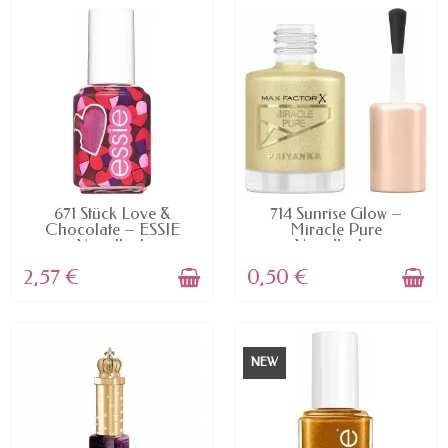
AVAILABLE
AVAILABLE
671 Stück Love &
714 Sunrise Glow –
Chocolate – ESSIE
Miracle Pure
Nagellack
Nagellack...
2,57 €
0,50 €
NEW