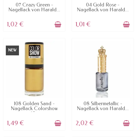
AVAILABLE
AVAILABLE
07 Crazy Green -
04 Gold Rose -
Nagellack von Harald...
Nagellack von Harald...
1,02 €
1,01 €
NEW
AVAILABLE
AVAILABLE
108 Golden Sand -
08 Silbermetallic -
Nagellack Colorshow
Nagellack von Harald...
60...
1,49 €
2,02 €