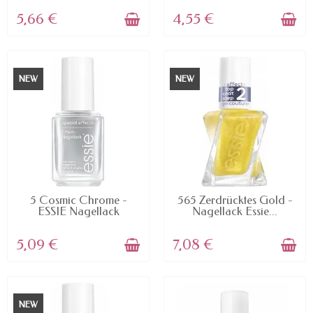
5,66 €
4,55 €
NEW
NEW
AVAILABLE
AVAILABLE
5 Cosmic Chrome -
565 Zerdrücktes Gold -
ESSIE Nagellack
Nagellack Essie...
5,09 €
7,08 €
NEW