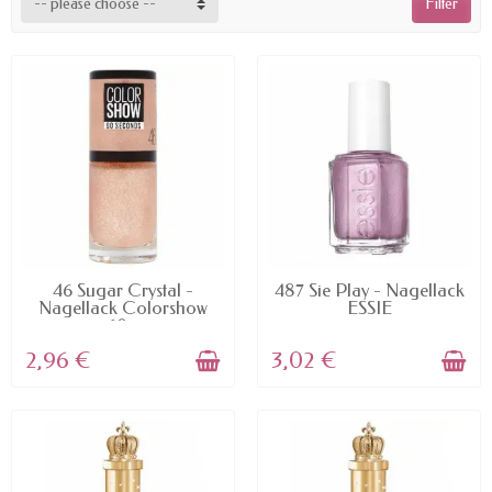
-- please choose --
Filter
AVAILABLE
AVAILABLE
46 Sugar Crystal -
487 Sie Play - Nagellack
Nagellack Colorshow
ESSIE
60...
2,96 €
3,02 €