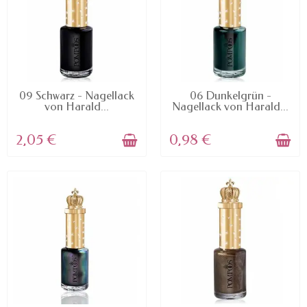
AVAILABLE
AVAILABLE
09 Schwarz - Nagellack
06 Dunkelgrün -
von Harald...
Nagellack von Harald...
2,05 €
0,98 €