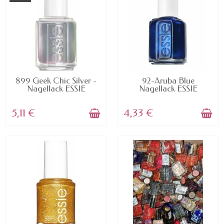
AVAILABLE
AVAILABLE
899 Geek Chic Silver -
92-Aruba Blue
Nagellack ESSIE
Nagellack ESSIE
5,11 €
4,33 €