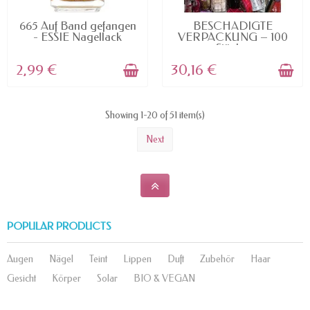
AVAILABLE
AVAILABLE
665 Auf Band gefangen
BESCHÄDIGTE
- ESSIE Nagellack
VERPACKUNG – 100
Stück...
2,99 €
30,16 €
Showing 1-20 of 51 item(s)
Next
POPULAR PRODUCTS
Augen
Nägel
Teint
Lippen
Duft
Zubehör
Haar
Gesicht
Körper
Solar
BIO & VEGAN