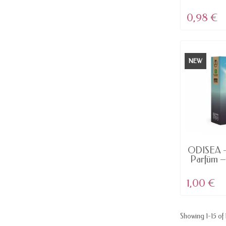
Toi
0,98 €
NEW
NICHT
ODISEA –
Parfüm –
1,00 €
Showing 1-15 of 