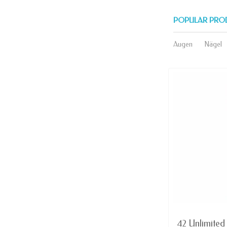
POPULAR PRO
Augen
Nägel
AVAILABLE
Herrschaft - lippenstift MATT
42 Unlimited 