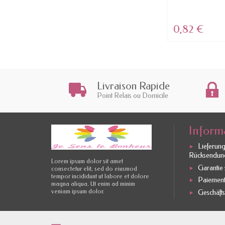
BALMAIN...
4,54 €
0,82 €
Livraison Rapide
Point Relais ou Domicile
Inform
Lieferun
Rücksendun
Lorem ipsum dolor sit amet
Garantie s
consectetur elit, sed do eiusmod
tempor incididunt ut labore et dolore
Paiement
magna aliqua. Ut enim ad minim
veniam ipsum dolor.
Geschäft