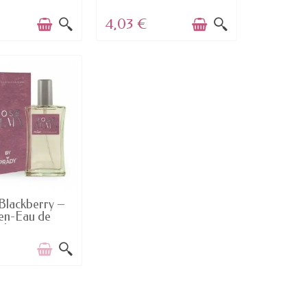
4,03 €
 AUF LAGER
 Blackberry –
n-Eau de
ilette...