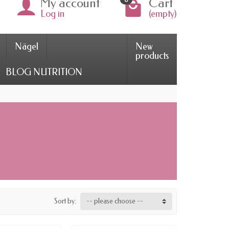
My account
Cart
Log in
(empty)
Nägel
New
products
BLOG NUTRITION
Sort by:
-- please choose --