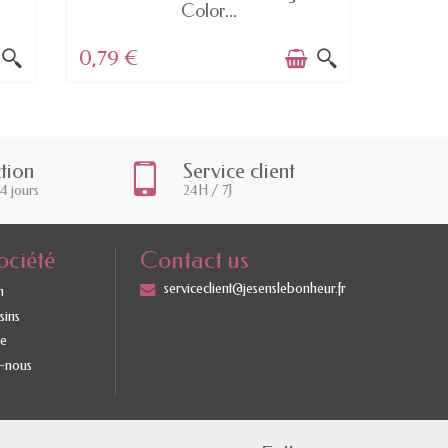
Color...
0,79 €
5,15 €
ction
Service client
14 jours
24H / 7J
ociété
Contact us
serviceclient@jesenslebonheur.fr
m
sins
te
-nous