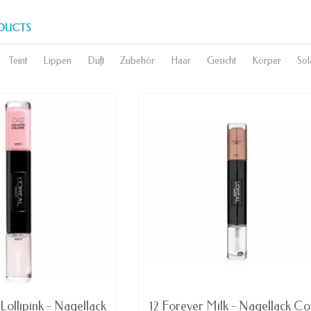
DUCTS
Teint
Lippen
Duft
Zubehör
Haar
Gesicht
Körper
Sol
AVAILABLE
AVAILABLE
Lollipink - Nagellack
12 Forever Milk - Nagellack Co