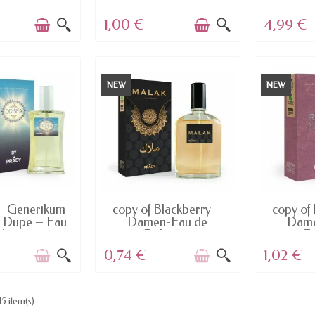
lette...
1,00 €
4,99 €
NEW
NEW
 AUF LAGER
NICHT AUF LAGER
NICHT
 Generikum-
copy of Blackberry –
copy of
 Dupe – Eau
Damen-Eau de
Dame
de...
Toilette...
To
0,74 €
1,02 €
15 item(s)