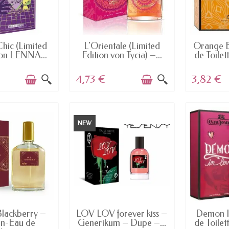
AILABLE
AVAILABLE
AV
Chic (Limited
L'Orientale (Limited
Orange B
von LENNA...
Edition von Tycia) –...
de Toile
4,73 €
3,82 €
NEW
AILABLE
AVAILABLE
AV
Blackberry –
LOV LOV forever kiss –
Demon I
n-Eau de
Generikum – Dupe –...
de Toilett