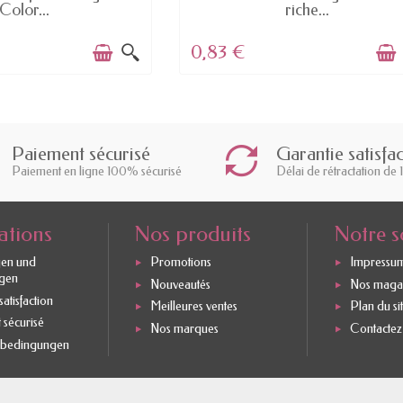
Color...
riche...
0,83 €
Paiement sécurisé
Garantie satisfa
Paiement en ligne 100% sécurisé
Délai de rétractation de 
ations
Nos produits
Notre s
gen und
Promotions
Impressu
gen
Nouveautés
Nos maga
atisfaction
Meilleures ventes
Plan du si
 sécurisé
Nos marques
Contactez
sbedingungen