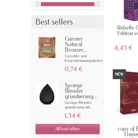
Best sellers
AV
Rebelle 
Edition 
Garnier
Natural
4,45 €
Bronzer...
Gesichts- und
Körperbräunungstücher...
0,74 €
NEW
Sponge
Blender
grundierung...
Sponge Blender
grundierung mit...
1,54 €
AV
copy of 
All best sellers
Dame