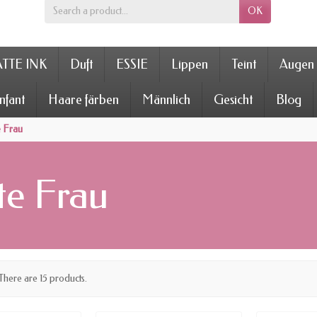
OK
TTE INK
Duft
ESSIE
Lippen
Teint
Augen
nfant
Haare färben
Männlich
Gesicht
Blog
e Frau
te Frau
There are 15 products.