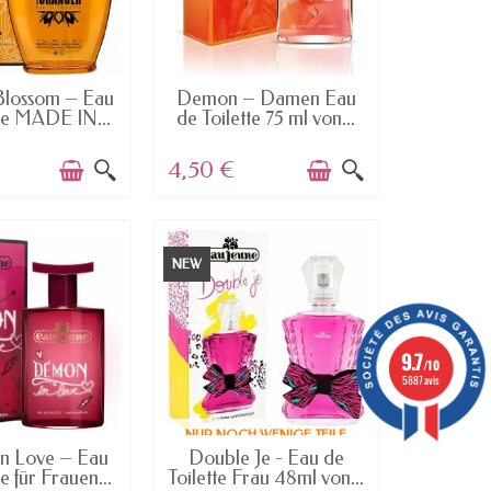
AILABLE
AVAILABLE
lossom – Eau
Demon – Damen Eau
tte MADE IN...
de Toilette 75 ml von...
4,50 €
NEW
9.7
/10
5887 avis
NUR NOCH WENIGE TEILE
AILABLE
VERFÜGBAR
n Love – Eau
Double Je - Eau de
e für Frauen...
Toilette Frau 48ml von...