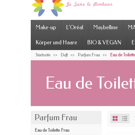
Make-up
L'Oréal
Maybelline
MA
Körper und Haare
BIO & VEGAN
E
Startseite
Duft
Parfum Frau
Eau de Toilett
Eau de Toilet
Parfum Frau
Eau de Toilette Frau