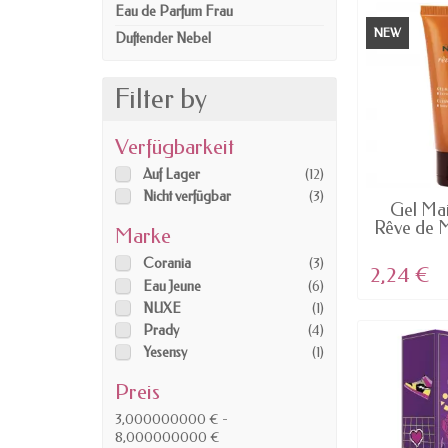
Eau de Parfum Frau
NEW
Duftender Nebel
Filter by
Verfügbarkeit
Auf Lager
(12)
Nicht verfügbar
(3)
AV
Gel Mai
Rêve de M
Marke
Corania
(3)
2,24 €
Eau Jeune
(6)
NUXE
(1)
Prady
(4)
Yesensy
(1)
Preis
3,000000000 € -
8,000000000 €