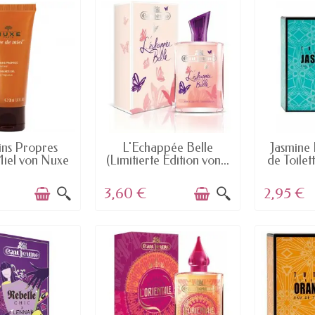
AILABLE
AVAILABLE
AV
ns Propres
L'Echappée Belle
Jasmine
iel von Nuxe
(Limitierte Edition von...
de Toile
3,60 €
2,95 €