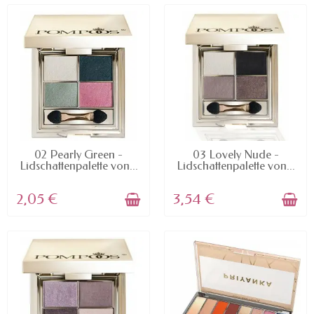
AVAILABLE
AVAILABLE
02 Pearly Green -
03 Lovely Nude -
Lidschattenpalette von...
Lidschattenpalette von...
2,05 €
3,54 €