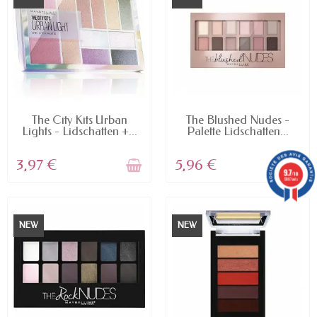
NICHT AUF LAGER
NICHT AUF LAGER
The City Kits Urban
The Blushed Nudes -
Lights - Lidschatten +...
Palette Lidschatten...
3,97 €
5,96 €
9.7
/10
5887 avis
NEW
NEW