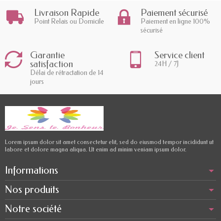
Livraison Rapide
Paiement sécurisé
Point Relais ou Domicile
Paiement en ligne 100%
sécurisé
Garantie
Service client
satisfaction
24H / 7J
Délai de rétractation de 14
jours
Lorem ipsum dolor sit amet consectetur elit, sed do eiusmod tempor incididunt ut
labore et dolore magna aliqua. Ut enim ad minim veniam ipsum dolor.
Informations
Nos produits
Notre société