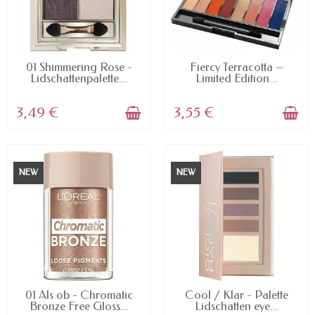
AVAILABLE
AVAILABLE
01 Shimmering Rose -
Fiercy Terracotta –
Lidschattenpalette...
Limited Edition...
3,49 €
3,55 €
NEW
NEW
AVAILABLE
AVAILABLE
01 Als ob - Chromatic
Cool / Klar - Palette
Bronze Free Gloss...
Lidschatten eye...