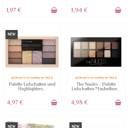
1,97 €
3,94 €
NEW
NUR NOCH WENIGE TEILE
NUR NOCH WENIGE TEILE
VERFÜGBAR
VERFÜGBAR
Palette Lidschatten und
The Nudes - Palette
Highlighters...
Lidschatten Maybelline...
4,97 €
4,98 €
NEW
NEW