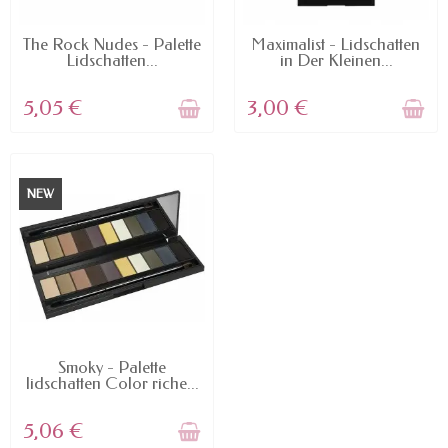
NICHT AUF LAGER
NICHT AUF LAGER
The Rock Nudes - Palette
Maximalist - Lidschatten
Lidschatten...
in Der Kleinen...
5,05 €
3,00 €
NEW
NICHT AUF LAGER
Smoky - Palette
lidschatten Color riche...
5,06 €